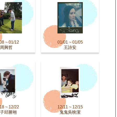
08 ~ 01/12
01/01 ~ 01/05
周興哲
王詩安
18 ~ 12/22
12/11 ~ 12/15
子邱勝翊
鬼鬼吳映潔