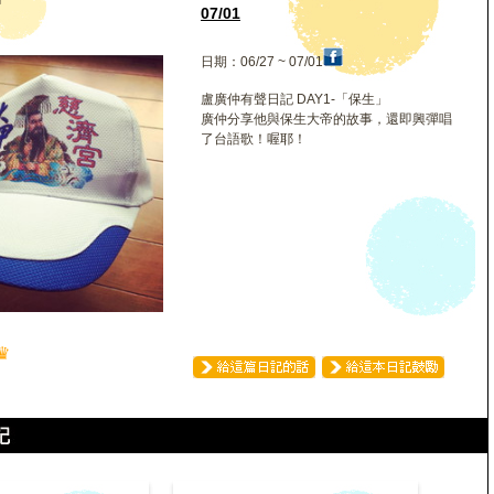
仲
07/01
日期：06/27 ~ 07/01
盧廣仲有聲日記 DAY1-「保生」
廣仲分享他與保生大帝的故事，還即興彈唱
了台語歌！喔耶！
♛