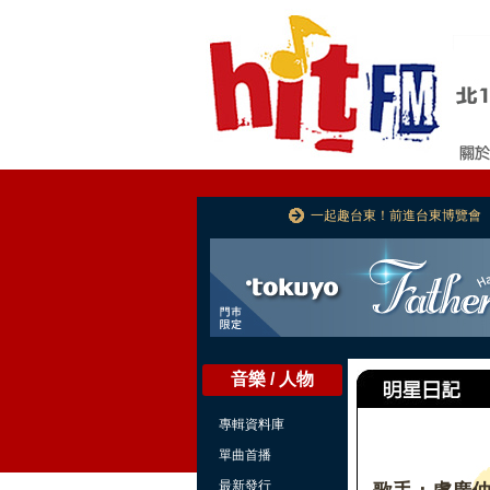
一起趣台東！前進台東博覽會
音樂 / 人物
專輯資料庫
單曲首播
最新發行