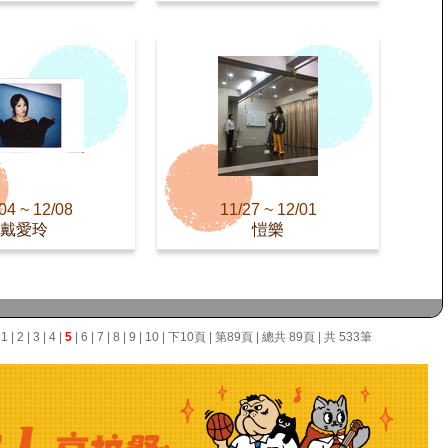
04 ~ 12/08
11/27 ~ 12/01
戴愛玲
愷樂
面
1
|
2
|
3
|
4
|
5
|
6
|
7
|
8
|
9
|
10
|
下10頁
|
第89頁
| 總共 89頁 | 共 533筆