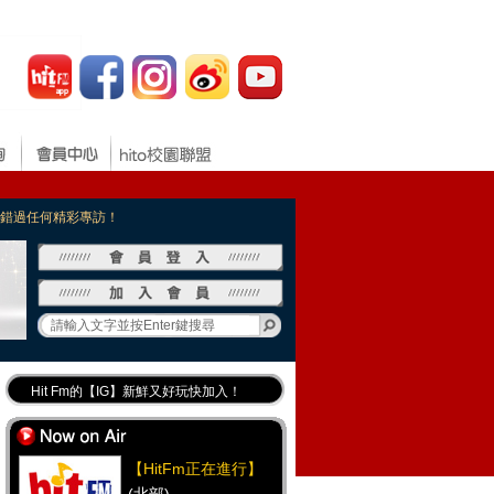
，不錯過任何精彩專訪！
Hit Fm的【IG】新鮮又好玩快加入！
Hit Fm【FB臉書粉絲團】等你加入！
最專業《DJ推薦》好音樂千萬別錯過！
【HitFm正在進行】
好康報報 最新優惠訊息都在這！