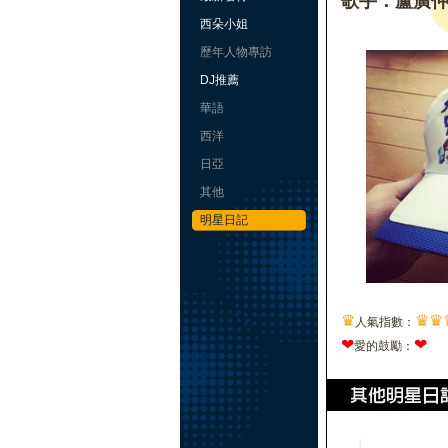
歌手：盧廣
西朵小姐
歷年人物專訪
DJ推薦
華語
西洋
日亞
其他
明星日記
♛
♛
♛
人氣指數：
❤
❤
愛的鼓勵：