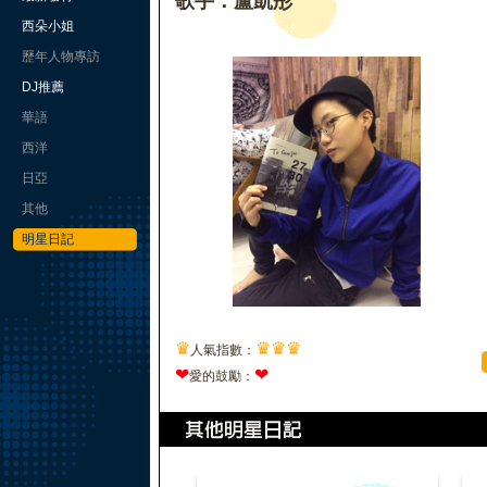
歌手：盧凱彤
西朵小姐
歷年人物專訪
DJ推薦
華語
西洋
日亞
其他
明星日記
♛
♛
♛
♛
人氣指數：
❤
❤
愛的鼓勵：