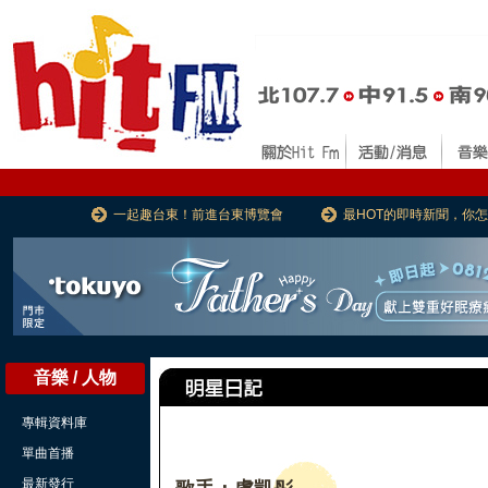
一起趣台東！前進台東博覽會
最HOT的即時新聞，你
音樂 / 人物
專輯資料庫
單曲首播
最新發行