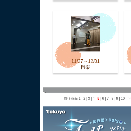
11/27 ~ 12/01
愷樂
前往頁面
1
|
2
|
3
|
4
|
5
|
6
|
7
|
8
|
9
|
10
|
下