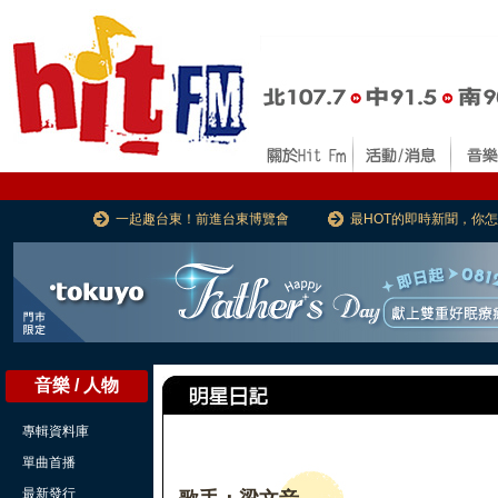
一起趣台東！前進台東博覽會
最HOT的即時新聞，你
音樂 / 人物
專輯資料庫
單曲首播
最新發行