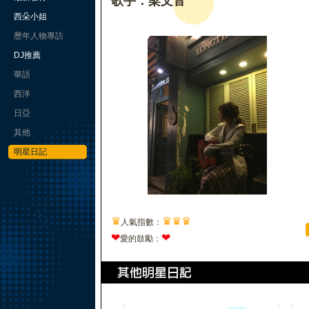
歌手：梁文音
西朵小姐
歷年人物專訪
DJ推薦
華語
西洋
日亞
其他
明星日記
♛
♛
♛
♛
人氣指數：
❤
❤
愛的鼓勵：