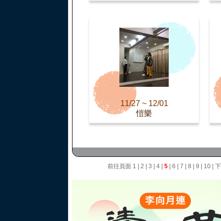
11/27 ~ 12/01
愷樂
前往頁面
1
|
2
|
3
|
4
|
5
|
6
|
7
|
8
|
9
|
10
|
下