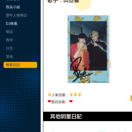
歌手：田亞霍
西朵小姐
歷年人物專訪
DJ推薦
華語
西洋
日亞
其他
明星日記
♛
♛
♛
♛
人氣指數：
❤
❤
愛的鼓勵：