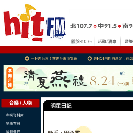
一起趣台東！前進台東博覽會
最HOT的即時新聞，你
音樂 / 人物
專輯資料庫
單曲首播
最新發行