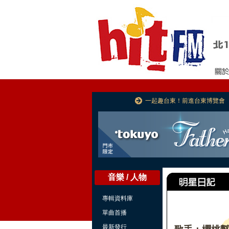
一起趣台東！前進台東博覽會
音樂 / 人物
專輯資料庫
單曲首播
最新發行