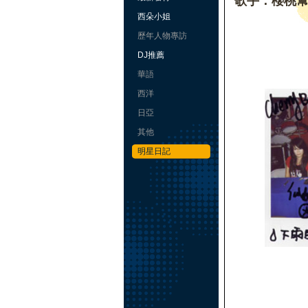
歌手：櫻桃
西朵小姐
歷年人物專訪
DJ推薦
華語
西洋
日亞
其他
明星日記