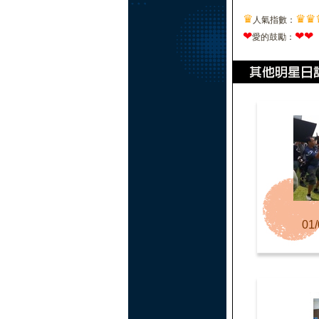
♛
♛
♛
人氣指數：
❤
❤
❤
愛的鼓勵：
01/