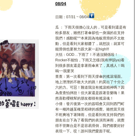
幫
08/04
日期：07/31 ~ 08/04
瓜 ： 下雨天很擔心沒人的，可是看到還是有
粉多朋友，雖然打著傘卻也一身濕的在支持
我們！感動呢^^本來因為地板滑滑的不太敢
動，但是看到大家都醬了，就想說：就算可
能滑倒也要努力跟大家一起high!!!
大恬：GOD…下雨了！不過沒關係啦！
Rocker不能怕，下雨又怎樣(我有押韻ya)看
到很多朋友還是拿著雨傘來了，真感人！嗚
嗚~~我要哭
查查：第一次看到下雨天撐傘的搖滾場面。
地上溼溼的不敢大大的跳！約莫出了十分之
六的力。可惡！難道我沒有搖滾精神嗎？因
為查查怕摔跤！但大家還是跟著音樂嗨！果
然喜歡櫻桃幫的朋友都很有搖滾魂！
小倩：發片後第一次的簽唱會又回到西門町
有一種跨越某種里程碑的感覺。雖然當天很
不乾爽地下著陣雨，但是看到有支持我們的
朋友在台下為了看我們的表演而淋雨，就覺
得不管舞台是不是容易滑倒，我們都要好好
表現一下。哎！誰叫我們愛面子呢。