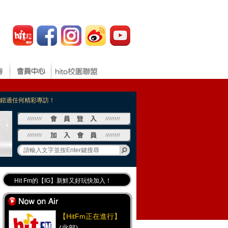
，不錯過任何精彩專訪！
Hit Fm的【IG】新鮮又好玩快加入！
Hit Fm【FB臉書粉絲團】等你加入！
最專業《DJ推薦》好音樂千萬別錯過！
【HitFm正在進行】
好康報報 最新優惠訊息都在這！