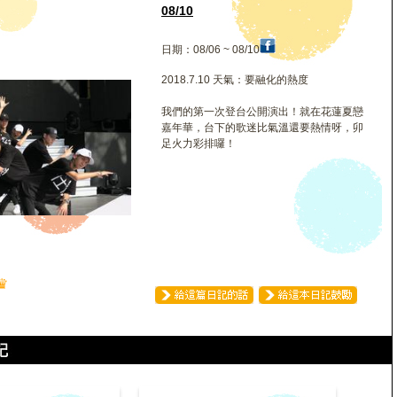
08/10
日期：08/06 ~ 08/10
2018.7.10 天氣：要融化的熱度
我們的第一次登台公開演出！就在花蓮夏戀
嘉年華，台下的歌迷比氣溫還要熱情呀，卯
足火力彩排囉！
♛