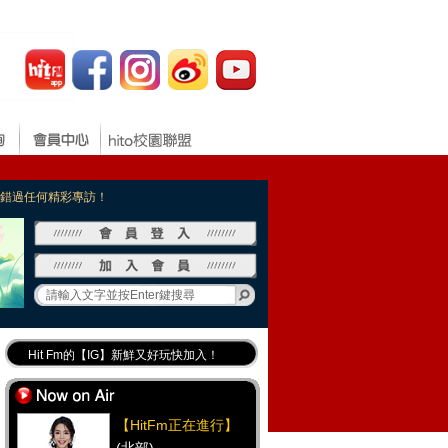
，不錯過任何精彩專訪！
Hit Fm的【IG】新鮮又好玩快加入！
Hit Fm【FB臉書粉絲團】等你加入！
最專業《DJ推薦》好音樂千萬別錯過！
【HitFm正在進行】
好康報報 最新優惠訊息都在這！