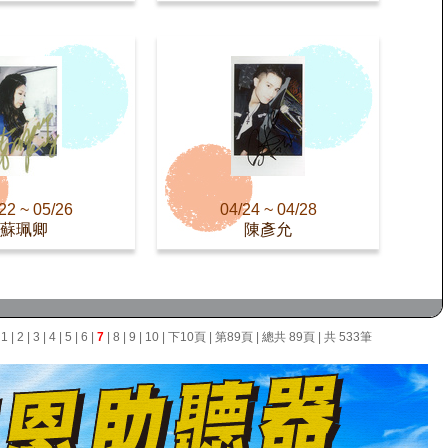
22 ~ 05/26
04/24 ~ 04/28
蘇珮卿
陳彥允
面
1
|
2
|
3
|
4
|
5
|
6
|
7
|
8
|
9
|
10
|
下10頁
|
第89頁
| 總共 89頁 | 共 533筆