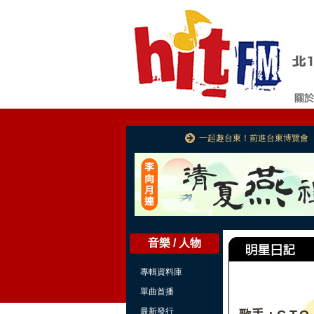
一起趣台東！前進台東博覽會
音樂 / 人物
專輯資料庫
單曲首播
最新發行