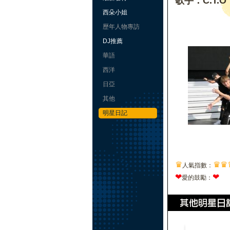
歌手：C.T.O
西朵小姐
歷年人物專訪
DJ推薦
華語
西洋
日亞
其他
明星日記
♛
♛
♛
人氣指數：
❤
❤
愛的鼓勵：