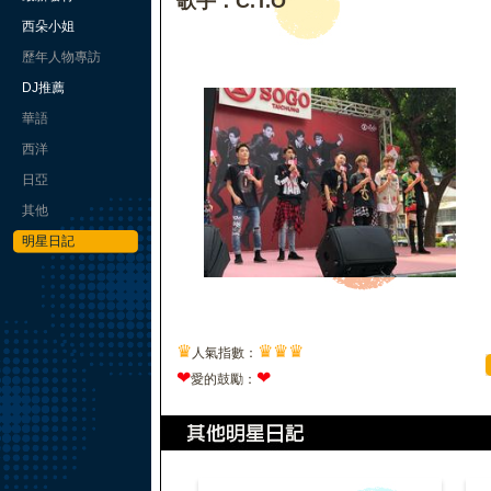
歌手：C.T.O
西朵小姐
歷年人物專訪
DJ推薦
華語
西洋
日亞
其他
明星日記
♛
♛
♛
♛
人氣指數：
❤
❤
愛的鼓勵：