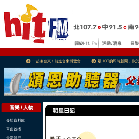
一起趣台東！前進台東博覽會
最HOT的即時新聞，你
音樂 / 人物
專輯資料庫
單曲首播
最新發行