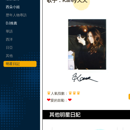
歌手：Karey天天
西朵小姐
歷年人物專訪
DJ推薦
華語
西洋
日亞
其他
明星日記
♛
♛
♛
♛
人氣指數：
❤
❤
愛的鼓勵：