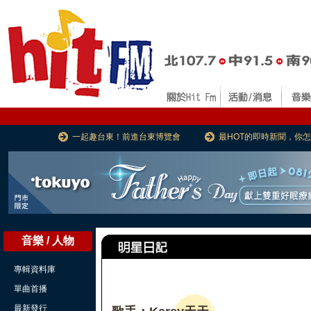
一起趣台東！前進台東博覽會
最HOT的即時新聞，你
音樂 / 人物
專輯資料庫
單曲首播
最新發行