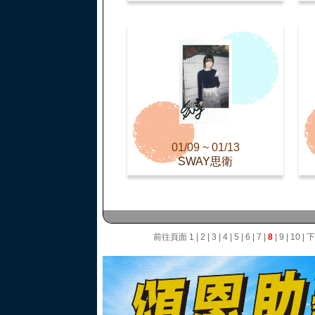
01/09 ~ 01/13
SWAY思衛
前往頁面
1
|
2
|
3
|
4
|
5
|
6
|
7
|
8
|
9
|
10
|
下