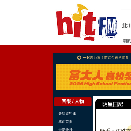
一起趣台東！前進台東博覽會
音樂 / 人物
專輯資料庫
單曲首播
最新發行