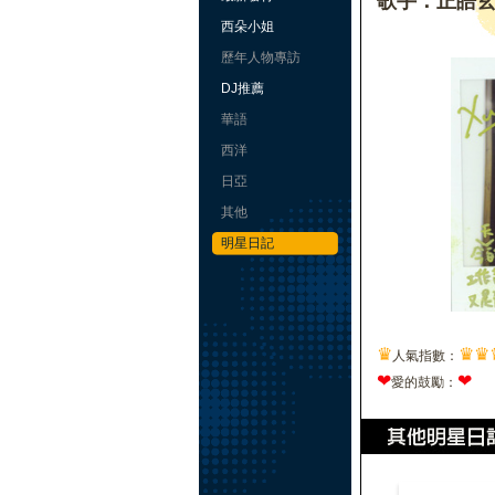
歌手：正皓
西朵小姐
歷年人物專訪
DJ推薦
華語
西洋
日亞
其他
明星日記
♛
♛
♛
人氣指數：
❤
❤
愛的鼓勵：