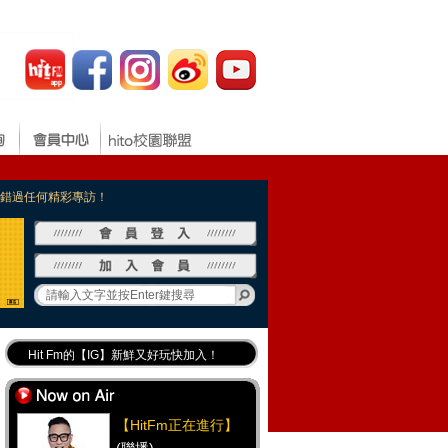
，不錯過任何精彩專訪！
Hit Fm的【IG】新鮮又好玩快加入！
Hit Fm【FB臉書粉絲團】等你加入！
最專業《DJ推薦》好音樂千萬別錯過！
【HitFm正在進行】
好康報報 最新優惠訊息都在這！