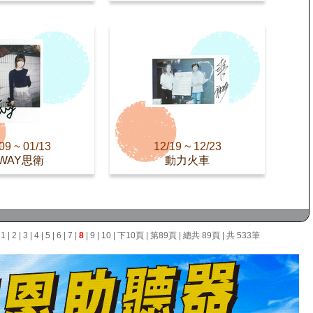
09 ~ 01/13
12/19 ~ 12/23
WAY思衛
動力火車
面
1
|
2
|
3
|
4
|
5
|
6
|
7
|
8
|
9
|
10
|
下10頁
|
第89頁
| 總共 89頁 | 共 533筆