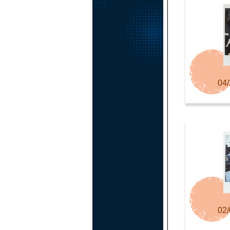
04/
02/