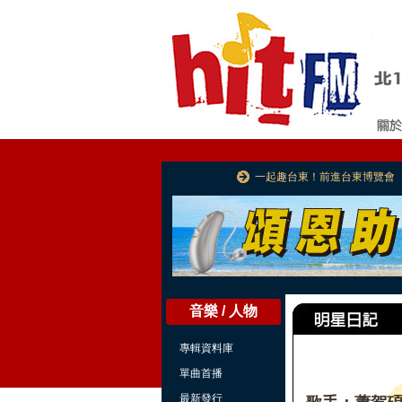
一起趣台東！前進台東博覽會
音樂 / 人物
專輯資料庫
單曲首播
最新發行