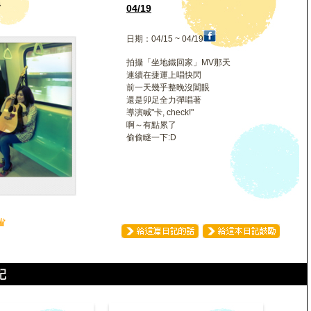
碩
04/19
日期：04/15 ~ 04/19
拍攝「坐地鐵回家」MV那天
連續在捷運上唱快閃
前一天幾乎整晚沒闔眼
還是卯足全力彈唱著
導演喊"卡, check!"
啊～有點累了
偷偷瞇一下:D
♛