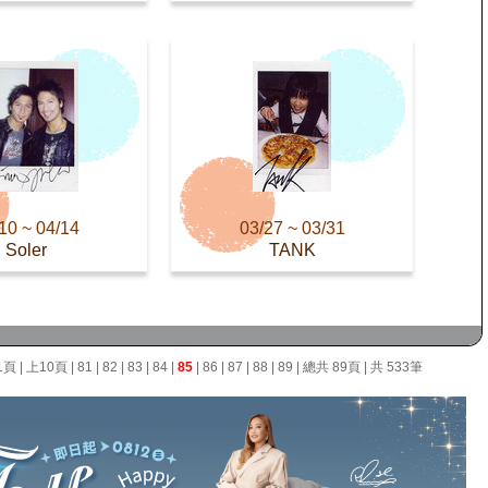
10 ~ 04/14
03/27 ~ 03/31
Soler
TANK
1頁
|
上10頁
|
81
|
82
|
83
|
84
|
85
|
86
|
87
|
88
|
89
| 總共 89頁 | 共 533筆