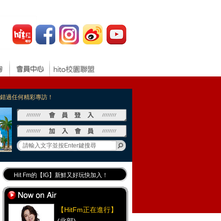
，不錯過任何精彩專訪！
Hit Fm的【IG】新鮮又好玩快加入！
Hit Fm【FB臉書粉絲團】等你加入！
最專業《DJ推薦》好音樂千萬別錯過！
【HitFm正在進行】
好康報報 最新優惠訊息都在這！