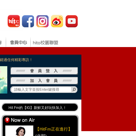
，不錯過任何精彩專訪！
Hit Fm的【IG】新鮮又好玩快加入！
Hit Fm【FB臉書粉絲團】等你加入！
最專業《DJ推薦》好音樂千萬別錯過！
【HitFm正在進行】
好康報報 最新優惠訊息都在這！