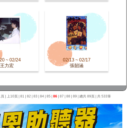
20 ~ 02/24
02/13 ~ 02/17
王力宏
張韶涵
1頁
|
上10頁
|
81
|
82
|
83
|
84
|
85
|
86
|
87
|
88
|
89
| 總共 89頁 | 共 533筆