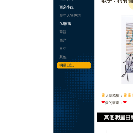
歌手：柯有
西朵小姐
歷年人物專訪
DJ推薦
華語
西洋
日亞
其他
明星日記
♛
♛
♛
人氣指數：
❤
❤
愛的鼓勵：