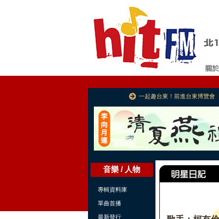
一起趣台東！前進台東博覽會
音樂 / 人物
專輯資料庫
單曲首播
最新發行