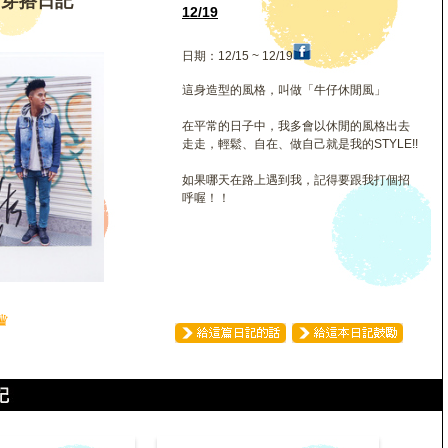
倫穿搭日記
12/19
日期：12/15 ~ 12/19
這身造型的風格，叫做「牛仔休閒風」
在平常的日子中，我多會以休閒的風格出去
走走，輕鬆、自在、做自己就是我的STYLE!!
如果哪天在路上遇到我，記得要跟我打個招
呼喔！！
♛