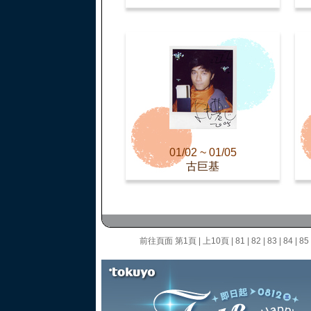
01/02 ~ 01/05
古巨基
前往頁面
第1頁
|
上10頁
|
81
|
82
|
83
|
84
|
85