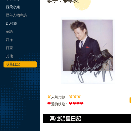
歌手：張學友
西朵小姐
歷年人物專訪
DJ推薦
華語
西洋
日亞
其他
明星日記
♛
♛
♛
♛
人氣指數：
❤
❤
❤
❤
❤
愛的鼓勵：