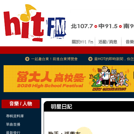
一起趣台東！前進台東博覽會
最HOT的即時新聞，你
音樂 / 人物
專輯資料庫
單曲首播
最新發行