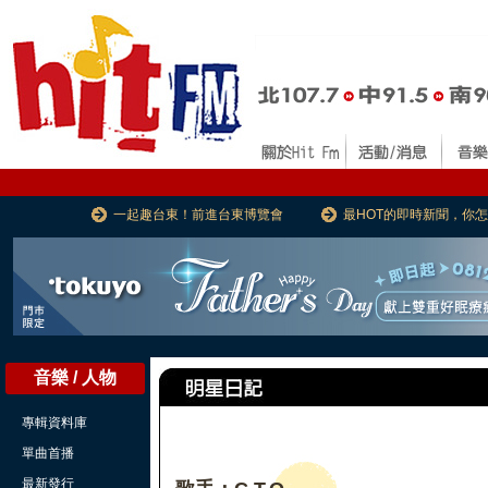
一起趣台東！前進台東博覽會
最HOT的即時新聞，你
音樂 / 人物
專輯資料庫
單曲首播
最新發行