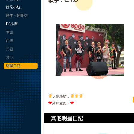
歌手：C.T.O
西朵小姐
歷年人物專訪
DJ推薦
華語
西洋
日亞
其他
明星日記
♛
♛
♛
♛
人氣指數：
❤
❤
愛的鼓勵：