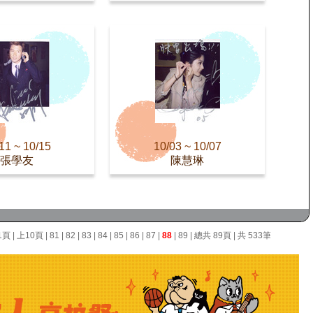
11 ~ 10/15
10/03 ~ 10/07
張學友
陳慧琳
1頁
|
上10頁
|
81
|
82
|
83
|
84
|
85
|
86
|
87
|
88
|
89
| 總共 89頁 | 共 533筆