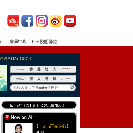
，不錯過任何精彩專訪！
Hit Fm的【IG】新鮮又好玩快加入！
Hit Fm【FB臉書粉絲團】等你加入！
最專業《DJ推薦》好音樂千萬別錯過！
【HitFm正在進行】
好康報報 最新優惠訊息都在這！