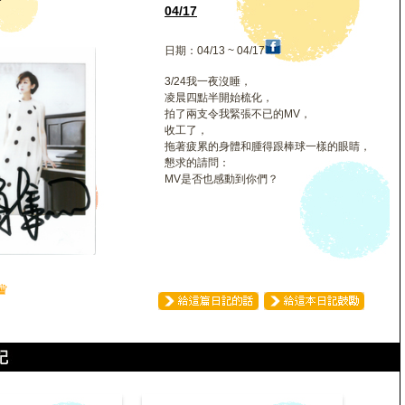
妍
04/17
日期：04/13 ~ 04/17
3/24我一夜沒睡，
凌晨四點半開始梳化，
拍了兩支令我緊張不已的MV，
收工了，
拖著疲累的身體和腫得跟棒球一樣的眼睛，
懇求的請問：
MV是否也感動到你們？
♛