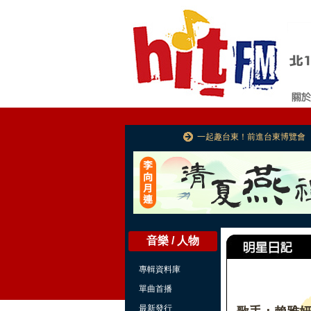
一起趣台東！前進台東博覽會
音樂 / 人物
專輯資料庫
單曲首播
最新發行