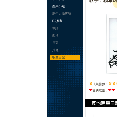
歌手：賴雅
西朵小姐
歷年人物專訪
DJ推薦
華語
西洋
日亞
其他
明星日記
♛
♛
♛
人氣指數：
❤
❤
❤
愛的鼓勵：