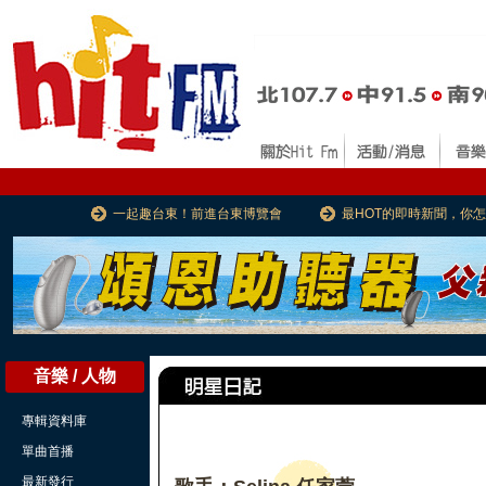
一起趣台東！前進台東博覽會
最HOT的即時新聞，你
音樂 / 人物
專輯資料庫
單曲首播
最新發行