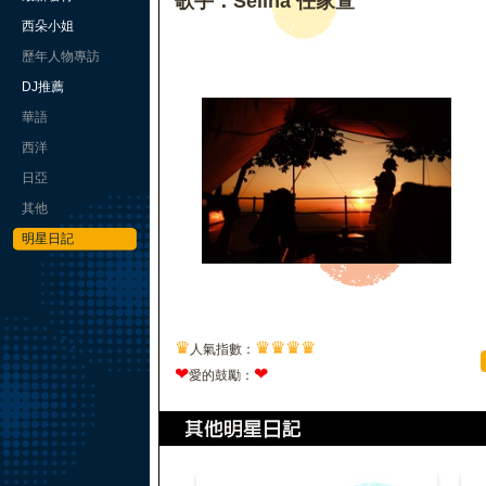
歌手：Selina 任家萱
西朵小姐
歷年人物專訪
DJ推薦
華語
西洋
日亞
其他
明星日記
♛
♛
♛
♛
♛
人氣指數：
❤
❤
愛的鼓勵：