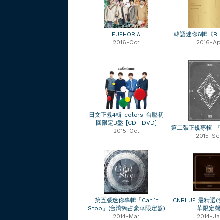
EUPHORIA
韓語迷你6輯《Blu
2016-Oct
2016-Ap
日文正規4輯 colors 台壓初
回限定B盤 [CD+ DVD]
第二張正規專輯 『2
2015-Oct
2015-Se
第五張迷你專輯「Can`t
CNBLUE 最精選
Stop」(台灣獨占豪華限定盤)
華限定盤
2014-Mar
2014-Ja