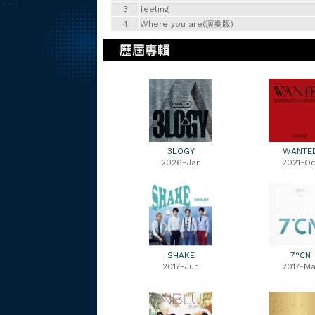
3
feeling
4
Where you are(演奏版)
3LOGY
WANTE
2026-Jan
2021-Oc
SHAKE
7°CN
2017-Jun
2017-Ma