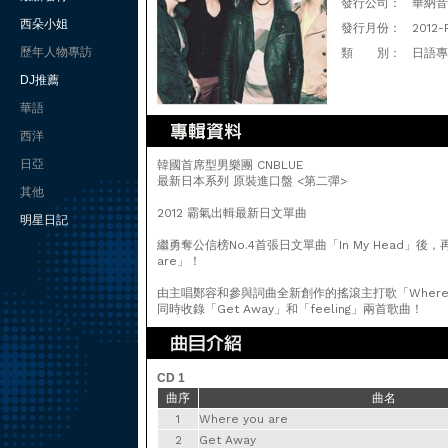
發行公司：
華納音樂
西朵小姐
發行月份：
2012-
歷年人物專訪
類 別：
日語專
DJ推薦
華語
西洋
日亞
韓國首席型男樂團 CNBLUE
最新日本系列 原裝進口盤 <第二彈>
其他
2012 霸氣出輯最新日文單曲
明星日記
繼勇奪公信榜No.4首張日文單曲「In My Head」後
are」！
由主唱鄭容和參與詞曲全新創作的搖滾主打歌「Where 
同時收錄「Get Away」和「feeling」兩首歌曲！
CD 1
曲序
曲名
1
Where you are
2
Get Away