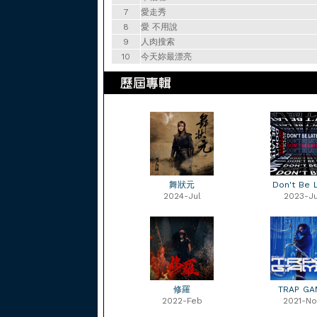
7
愛走秀
8
愛 不用說
9
人肉搜索
10
今天妳最漂亮
舞狀元
Don't Be 
2024-Jul
2023-Ju
修羅
TRAP GA
2022-Feb
2021-No