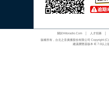
關於Hitoradio.Com
│
人才招募
版權所有，台北之音廣播股份有限公司 Copyright (C) 20
建議瀏覽器版本 IE 7.0以上