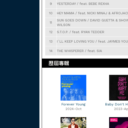
9
YESTERDAY / feat. BEBE REXHA
10
HEY MAMA / feat. NICKI MINAJ & AFROJAC
SUN GOES DOWN / DAVID GUETTA & SHOW
11
WILSON
12
S.T.O.P. / feat. RYAN TEDDER
13
I`LL KEEP LOVING YOU / feat. JAYMES YO
14
THE WHISPERER / feat. SIA
Forever Young
Baby Don't H
2024-Oct
2023-Ap