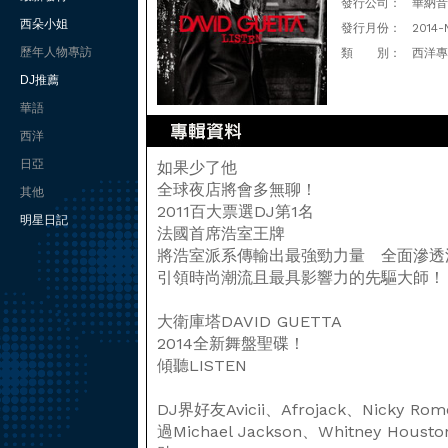
發行公司：
華納音樂
西朵小姐
發行月份：
2014-
歷年人物專訪
類 別：
西洋專
DJ推薦
華語
西洋
日亞
如果少了他
全球夜店將會多無聊！
其他
2011百大票選DJ第1名
明星日記
法國首席浩室王牌
將浩室派系傳輸出最強勁力量 全面滲透
引領時尚潮流且最具影響力的先驅大師！
大衛庫塔DAVID GUETTA
2014全新舞盤聖碟！
傾聽LISTEN
DJ界好友Avicii、Afrojack、Nick
過Michael Jackson、Whitney Houst