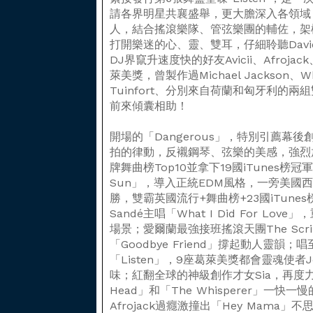
請各界明星共襄盛舉，更大膽深入各領域
人，結合搖滾樂隊、管弦樂團的輔佐，架
打開樂迷的心、靈、雙耳，仔細聆聽Dav
DJ界竄升速度快的好友Avicii、Afrojac
萊美獎，曾製作過Michael Jackson、Whi
Tuinfort、分別來自荷蘭和匈牙利的兩組雙
前來傾囊相助！
開場的「Dangerous」，特別引薦幕後創
拍的律動，反襯鋼琴、弦樂的美感，強烈
牌舞曲榜Top10並拿下19國iTunes榜冠軍
Sun」，導入正統EDM風格，一旁美國
勝，雙霸英國流行+舞曲榜+23國iTunes
Sandé主唱「What I Did For Love
場景；愛爾蘭最強接班搖滾天團The Script
「Goodbye Friend」撐起動人靈韻
「Listen」，9座葛萊美獎都會靈魂使者J
味；紅翻全球的神級創作才女Sia，再度力
Head」和「The Whisperer」一快一慢的
Afrojack過癮激撞出「Hey Mama」不