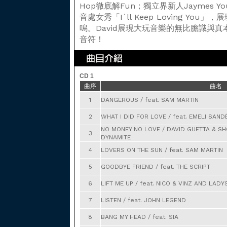
Hop徹底解Fun；獨立界新人Jaymes Y
音處女秀「I`ll Keep Loving Y
鳴。David展現大玩音樂的無比膽識與
音符！
CD 1
曲序
曲名
1
DANGEROUS / feat. SAM MARTIN
2
WHAT I DID FOR LOVE / feat. EMELI SAND
NO MONEY NO LOVE / DAVID GUETTA & SH
3
DYNAMITE
4
LOVERS ON THE SUN / feat. SAM MARTIN
5
GOODBYE FRIEND / feat. THE SCRIPT
6
LIFT ME UP / feat. NICO & VINZ AND LA
7
LISTEN / feat. JOHN LEGEND
8
BANG MY HEAD / feat. SIA