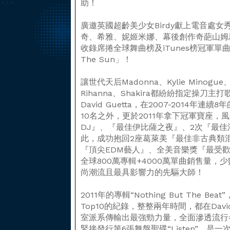
助！
廣邀英國超齡美少女Birdy獻上電音處
奇、希雅、妮姬米娜、幕後創作奇葩山姆
收錄席捲全球舞曲榜及iTunes榜冠軍單曲「D
The Sun」！
讓世代天后Madonna、Kylie Minogue、La
Rihanna、Shakira都紛紛指定操刀
David Guetta，在2007-2014年
10名之外，更於2011年拿下冠軍寶座，
DJ』、『最佳伊比薩之夜』、2次『最佳
此，成功抱回2座葛萊美『最佳非古典類
『頂尖EDM藝人』、全美音樂獎『最受
全球800萬專輯+4000萬單曲銷售量
尚潮流且最具影響力的先驅大師！
2011年的專輯“Nothing But The 
Top10的紀錄，整整兩年時間，都在Da
室派系傳輸出最強勁力量，全面滲透流行
緊接發行第6張舞盤聖碟“Listen”，