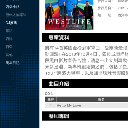
發行公司：
環球音樂(
西朵小姐
發行月份：
2019-
歷年人物專訪
類 別：
西洋專
DJ推薦
華語
西洋
日亞
擁有14首英國金榜冠軍單曲、愛爾蘭最強男孩
動回歸! 在2018年10月4日，四位成
其他
段黑白影片宣告合體，消息一出立刻轟動全
明星日記
來新巡迴、新專輯獻給樂迷們，包括了歡慶成軍
Tour"將盛大舉辦，以及加盟環球音樂睽違8年的
CD 1
曲序
曲名
1
Hello My Love