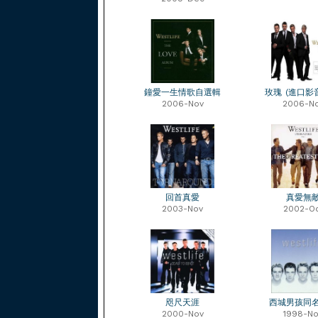
鐘愛一生情歌自選輯
玫瑰 (進口影
2006-Nov
2006-N
回首真愛
真愛無
2003-Nov
2002-O
咫尺天涯
西城男孩同
2000-Nov
1998-No