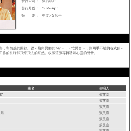
發行公司：
滾石唱片
發行月份：
1985-Apr
類 別：
中文>女歌手
影，和情感的回顧。從＜飛向異鄉的747＞，＜忙與盲＞，到兩手不離的各式的＜
工作的忙碌和飛來飛去的茫然。收藏這張專輯聆聽心靈的聲音。
曲名
演唱人
47
張艾嘉
張艾嘉
張艾嘉
道理
張艾嘉
張艾嘉
張艾嘉
張艾嘉