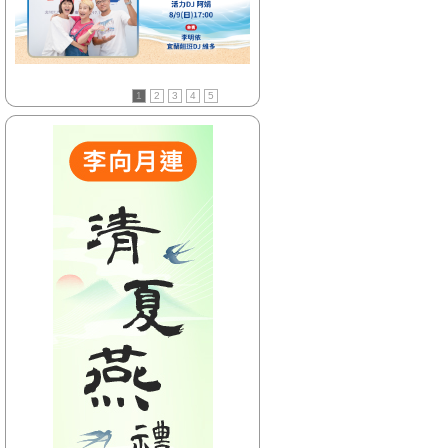
【HitFm正在進行】
(花東)
東台灣夜未眠
【Next】
1
2
3
4
5
(花東)只想聽音樂
【HitFm正在進行】
(北部)
HITO LATE NIGHT
SHOW-馬念先、奇哥
【Next】
(北部)HITO LATE NIGHT SHOW-馬
念先、奇哥