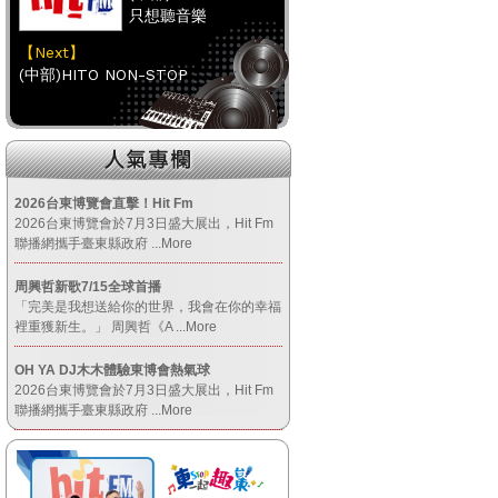
只想聽音樂
【Next】
(中部)HITO NON-STOP
【HitFm正在進行】
(南部)
不睡週末夜-童童
2026台東博覽會直擊！Hit Fm
2026台東博覽會於7月3日盛大展出，Hit Fm
【Next】
聯播網攜手臺東縣政府
...More
(南部)流行最前線
周興哲新歌7/15全球首播
「完美是我想送給你的世界，我會在你的幸福
【HitFm正在進行】
裡重獲新生。」 周興哲《A
...More
(宜蘭)
OH YA DJ木木體驗東博會熱氣球
音樂不夜城
2026台東博覽會於7月3日盛大展出，Hit Fm
【Next】
聯播網攜手臺東縣政府
...More
(宜蘭)只想聽音樂