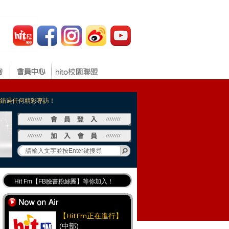
，不錯過任何精彩專訪！
Hit Fm【FB臉書粉絲團】等你加入！
最專業《DJ推薦》好音樂千萬別錯過！
好康報報 最新優惠訊息都在這！
【HitFm正在進行】
(中部)
Hit Fm的【IG】新鮮又好玩快加入！