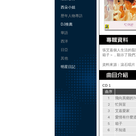
西朵小姐
歷年人物專訪
DJ推薦
華語
西洋
日亞
張艾嘉個人生活的翦
箱子＞，顯示了我們
其他
資料來源：滾石唱片
明星日記
CD 1
曲序
1
飛向異鄉的7
2
忙與盲
3
艾嘉愛家
4
愛情有什麼
5
箱子
6
不知道