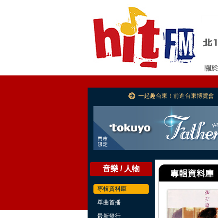
一起趣台東！前進台東博覽會
音樂 / 人物
專輯資料庫
單曲首播
最新發行