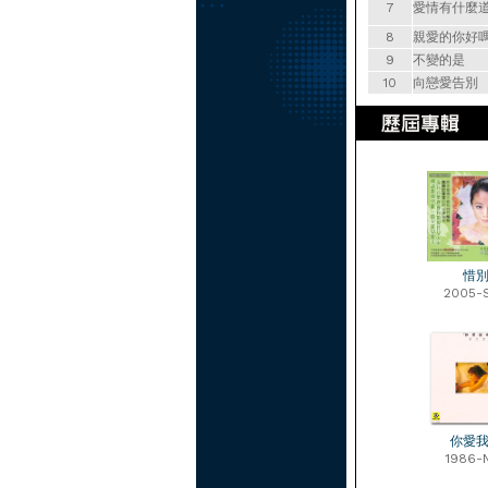
7
愛情有什麼
8
親愛的你好
9
不變的是
10
向戀愛告別
惜
2005-
你愛
1986-