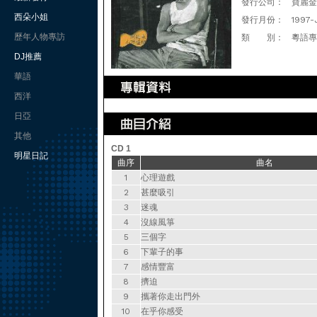
發行公司：
寶麗金
西朵小姐
發行月份：
1997-
歷年人物專訪
類 別：
粵語專
DJ推薦
華語
西洋
日亞
其他
CD 1
明星日記
曲序
曲名
1
心理遊戲
2
甚麼吸引
3
迷魂
4
沒線風箏
5
三個字
6
下輩子的事
7
感情豐富
8
擠迫
9
攜著你走出門外
10
在乎你感受