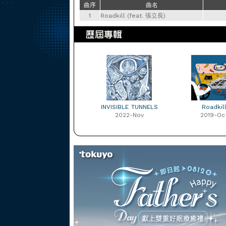
曲序
曲名
1
Roadkill (feat. 張立長)
INVISIBLE TUNNELS
Roadkil
2022-Nov
2019-Oc