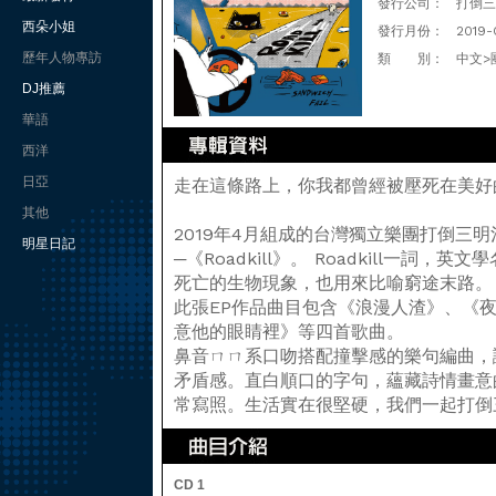
發行公司：
打倒三
西朵小姐
發行月份：
2019-
歷年人物專訪
類 別：
中文>
DJ推薦
華語
西洋
日亞
走在這條路上，你我都曾經被壓死在美好
其他
2019年4月組成的台灣獨立樂團打倒三明治Sa
明星日記
─《Roadkill》。 Roadkill一詞
死亡的生物現象，也用來比喻窮途末路。
此張EP作品曲目包含《浪漫人渣》、《夜走
意他的眼睛裡》等四首歌曲。
鼻音ㄇㄇ系口吻搭配撞擊感的樂句編曲，
矛盾感。直白順口的字句，蘊藏詩情畫意
常寫照。生活實在很堅硬，我們一起打倒
CD 1