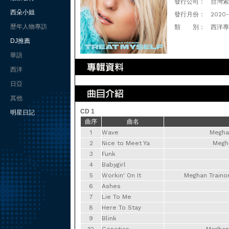
發行公司：
台灣索尼
西朵小姐
發行月份：
2020-
歷年人物專訪
類 別：
西洋專
DJ推薦
華語
西洋
日亞
其他
CD 1
明星日記
曲序
曲名
1
Wave
Meghan
2
Nice to Meet Ya
Megha
3
Funk
4
Babygirl
5
Workin' On It
Meghan Trainor
6
Ashes
7
Lie To Me
8
Here To Stay
9
Blink