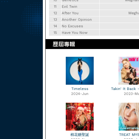
10
Genetics
Meghan 
11
Evil Twin
12
After You
Megha
13
Another Opinion
14
No Excuses
15
Have You Now
Timeless
Takin' It Back 
2024-Jun
2023-M
棉花糖聖誕
TREAT MY