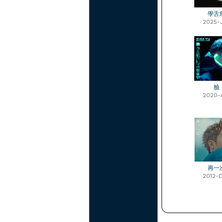
學舌
2025-
臉
2020-
再一
2012-