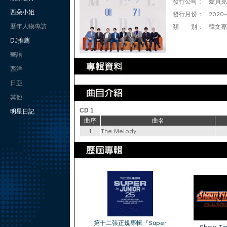
發行公司：
愛貝克思
西朵小姐
發行月份：
2020
歷年人物專訪
類 別：
韓文專
DJ推薦
華語
西洋
日亞
其他
CD 1
明星日記
曲序
曲名
1
The Melody
第十二張正規專輯『Super