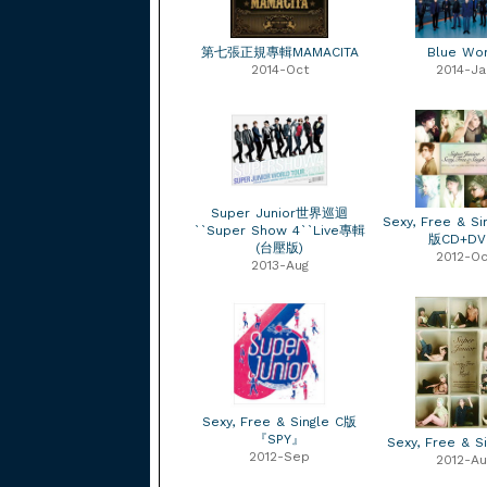
第七張正規專輯MAMACITA
Blue Wor
2014-Oct
2014-Ja
Super Junior世界巡迴
Sexy, Free & S
``Super Show 4``Live專輯
版CD+DV
(台壓版)
2012-Oc
2013-Aug
Sexy, Free & Single C版
『SPY』
Sexy, Free & S
2012-Sep
2012-Au