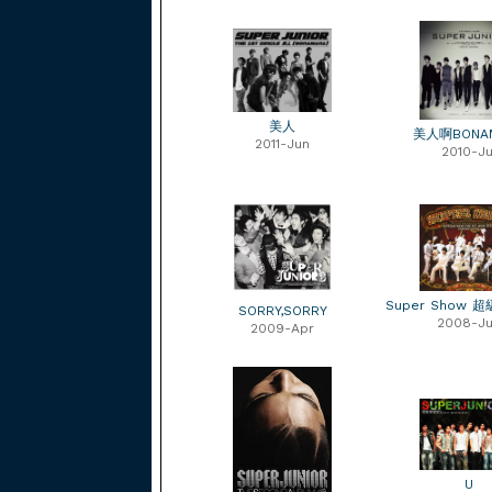
美人
美人啊BONA
2011-Jun
2010-Ju
Super Show 超
SORRY,SORRY
2008-J
2009-Apr
U