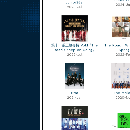
Show Ti
Junior25』
2024-Ju
2025-Jul
第十一張正規專輯 Vol.1『The
The Road : Wi
Road : Keep on Going』
Spring
2022-Jul
2022-F
Star
The Mel
2021-Jan
2020-N