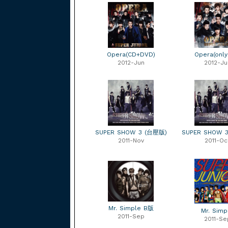
Opera(CD+DVD)
Opera(only
2012-Jun
2012-Ju
SUPER SHOW 3 (台壓版)
SUPER SHOW 
2011-Nov
2011-Oc
Mr. Simple B版
Mr. Simp
2011-Sep
2011-Se