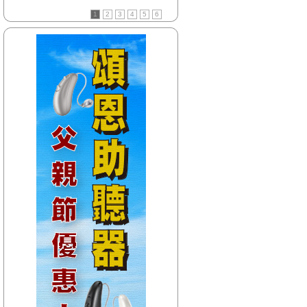
【HitFm正在進行】
1
2
3
4
5
6
(聯播)
夜貓DJ-Dennis
【Next】
(花東)流行最精選
【HitFm正在進行】
(聯播)
夜貓DJ-Dennis
【Next】
(北部)流行最前線