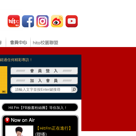
，不錯過任何精彩專訪！
Hit Fm【FB臉書粉絲團】等你加入！
最專業《DJ推薦》好音樂千萬別錯過！
好康報報 最新優惠訊息都在這！
【HitFm正在進行】
(聯播)
Hit Fm的【IG】新鮮又好玩快加入！