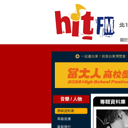
一起趣台東！前進台東博覽會
音樂 / 人物
專輯資料庫
單曲首播
最新發行