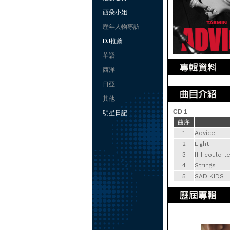
西朵小姐
歷年人物專訪
DJ推薦
華語
西洋
日亞
其他
CD 1
明星日記
曲序
1
Advice
2
Light
3
If I could 
4
Strings
5
SAD KIDS