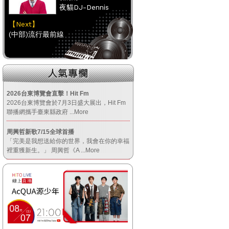
夜貓DJ-Dennis
【Next】
(中部)流行最前線
【HitFm正在進行】
(聯播)
夜貓DJ-Dennis
2026台東博覽會直擊！Hit Fm
2026台東博覽會於7月3日盛大展出，Hit Fm
【Next】
聯播網攜手臺東縣政府
...More
(南部)流行最前線
周興哲新歌7/15全球首播
「完美是我想送給你的世界，我會在你的幸福
【HitFm正在進行】
裡重獲新生。」 周興哲《A
...More
(聯播)
夜貓DJ-Dennis
【Next】
(宜蘭)流行最前線