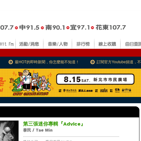
最HOT的即時新聞，你怎麼能不知道！
訂閱官方Youtube頻道
第三張迷你專輯『Advice』
泰民 / Tae Min
......................................................................................................