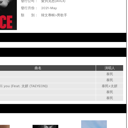
發行公司：
愛貝克思(AVEX)
發行月份：
2021-May
類 別：
韓文專輯>男歌手
曲名
演唱人
泰民
泰民
tell you (Feat. 太妍 (TAEYEON))
泰民+太妍
泰民
泰民