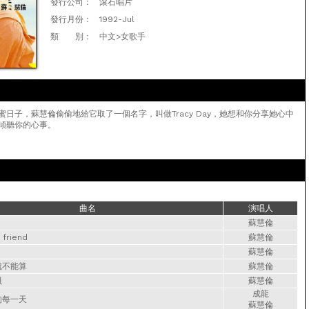
發行公司：
滾石唱片
發行月份：
1992-Jul
類 別：
中文>女歌手
日子，蘇慧倫偷偷地給它取了一個名字，叫做Tracy Day，她想和你分享她心中
傾聽你的心事。
曲名
演唱人
蘇慧倫
 friend
蘇慧倫
蘇慧倫
就不能算
蘇慧倫
貝
蘇慧倫
成龍
的每一天
蘇慧倫