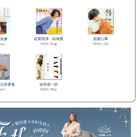
寂寞喧譁．給我愛
甜蜜心事
茉莉夢
1992-Aug
1992-Jul
Jun
有沒有重量
追得過一切
Dec
1990-Mar