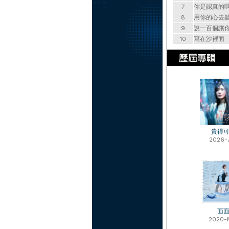
7
你是認真的
8
用你的心去
9
說一百個讓
10
寫在沙裡面
貴得
2026-
面
2020-