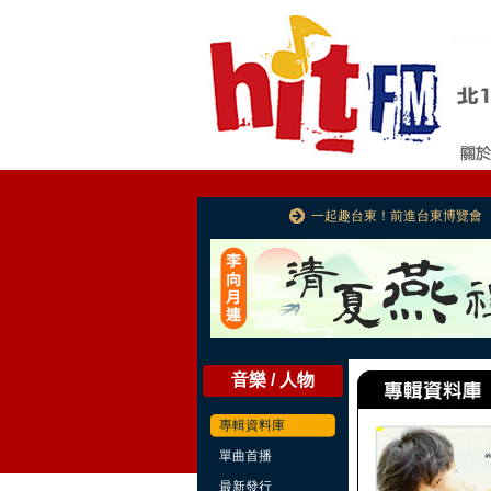
一起趣台東！前進台東博覽會
音樂 / 人物
專輯資料庫
單曲首播
最新發行