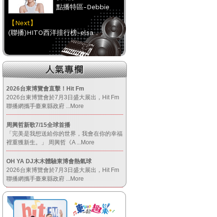
點播特區-Debbie
【Next】
(聯播)HITO西洋排行榜-elsa
【HitFm正在進行】
(南部)
點播特區-小米
2026台東博覽會直擊！Hit Fm
2026台東博覽會於7月3日盛大展出，Hit Fm
【Next】
聯播網攜手臺東縣政府
...More
(聯播)HITO西洋排行榜-elsa
周興哲新歌7/15全球首播
「完美是我想送給你的世界，我會在你的幸福
【HitFm正在進行】
裡重獲新生。」 周興哲《A
...More
(宜蘭)
OH YA DJ木木體驗東博會熱氣球
東STOP！MUSIC ON
2026台東博覽會於7月3日盛大展出，Hit Fm
AIR
聯播網攜手臺東縣政府
...More
【Next】
(聯播)HITO西洋排行榜-elsa