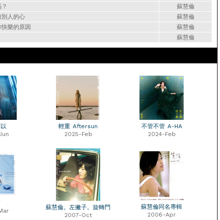
嗎？
蘇慧倫
聽別人的心
蘇慧倫
你快樂的原因
蘇慧倫
蘇慧倫
可以
輕重 Aftersun
不管不管 A-HA
Jun
2025-Feb
2024-Feb
面
蘇慧倫同名專輯
蘇慧倫。左撇子。旋轉門
Mar
2006-Apr
2007-Oct