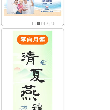
【HitFm正在進行】
(花東)
東STOP！MUSIC ON
AIR
【Next】
1
2
3
4
5
(聯播)HITO西洋排行榜-elsa
【HitFm正在進行】
(北部)
賴床DJ-Phoenix
【Next】
(聯播)HITO西洋排行榜-elsa