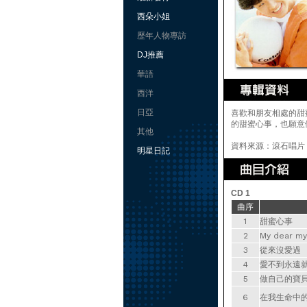
西朵小姐
歷年人物專訪
DJ推薦
華語
西洋
日亞
喜歡和朋友相處的甜蜜
的甜蜜心事，也願意
其他
資料來源：滾石唱片
明星日記
CD 1
曲序
1
甜蜜心事
2
My dear my
3
從來沒愛過
4
愛不到永遠
5
做自己的寶
6
在我生命中