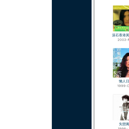
滾石香港
2003-
懶人
1999-
失戀
1998-