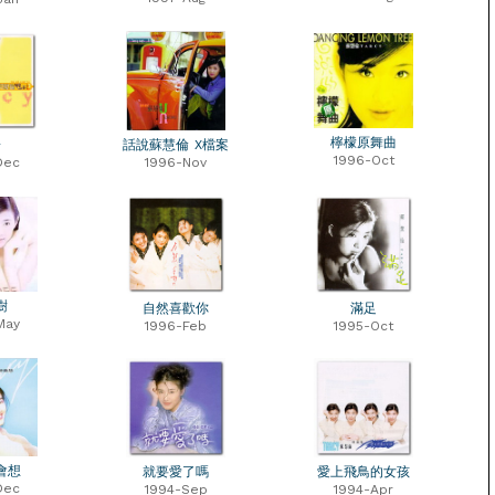
檸檬原舞曲
子
話說蘇慧倫 X檔案
1996-Oct
Dec
1996-Nov
樹
自然喜歡你
滿足
May
1996-Feb
1995-Oct
會想
就要愛了嗎
愛上飛鳥的女孩
Dec
1994-Sep
1994-Apr