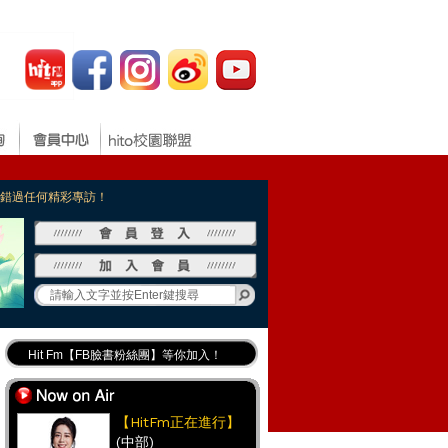
，不錯過任何精彩專訪！
Hit Fm【FB臉書粉絲團】等你加入！
最專業《DJ推薦》好音樂千萬別錯過！
好康報報 最新優惠訊息都在這！
【HitFm正在進行】
(中部)
Hit Fm的【IG】新鮮又好玩快加入！