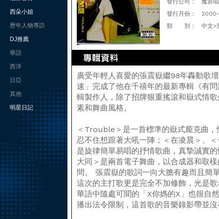
發行公司：
魔岩唱
西朵小姐
發行月份：
2000
歷年人物專訪
類 別：
中文>
DJ推薦
華語
西洋
廣受年輕人喜愛的張震嶽繼98年轟動歌
日亞
速」完成了他在千禧年的最新專輯《有問
其他
輯製作人，除了招牌狠重搖滾和嶽式情歌
素和舞曲風格。
明星日記
＜Trouble＞是一首標準的嶽式龐克
忍不住想跟著大吼一陣；＜在凌晨＞、＜
是旋律簡單易唱的抒情歌曲，真摯誠實的
大同＞是兩首電子舞曲，以合成器和取樣
間。 張震嶽的歌詞一向大膽有趣而且簡
這次的主打歌更是完全不加修飾，光是歌
華語中隨處可聞的「X你媽的X」也很自
播出法令限制，這首歌的音樂錄影帶並沒