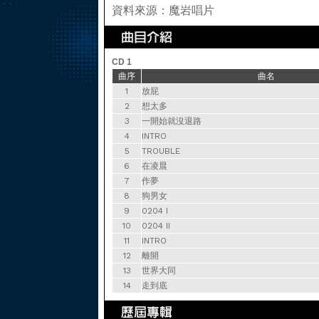
資料來源：魔岩唱片
CD 1
曲序
曲名
1
放屁
2
想太多
3
一開始就沒退路
4
INTRO
5
TROUBLE
6
在凌晨
7
作夢
8
狗男女
9
0204 I
10
0204 II
11
INTRO
12
離開
13
世界大同
14
走到底