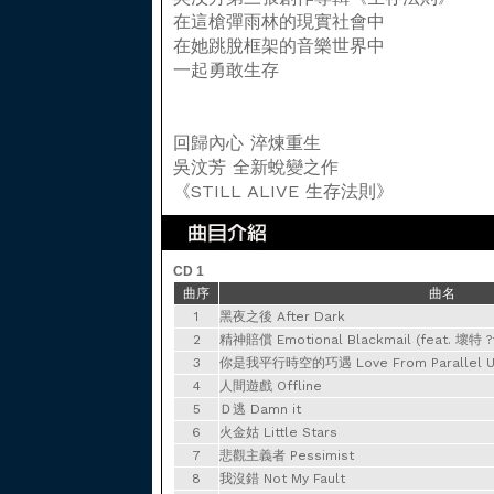
在這槍彈雨林的現實社會中
在她跳脫框架的音樂世界中
一起勇敢生存
回歸內心 淬煉重生
吳汶芳 全新蛻變之作
《STILL ALIVE 生存法則》
CD 1
曲序
曲名
1
黑夜之後 After Dark
2
精神賠償 Emotional Blackmail (feat. 壞特 ?
3
你是我平行時空的巧遇 Love From Parallel Uni
4
人間遊戲 Offline
5
Ｄ逃 Damn it
6
火金姑 Little Stars
7
悲觀主義者 Pessimist
8
我沒錯 Not My Fault