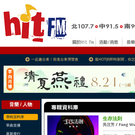
一起趣台東！前進台東博覽會
最HOT的即時新聞，你
音樂 / 人物
專輯資料庫
生存法則
吳汶芳 / Fang W
單曲首播
...................................
最新發行