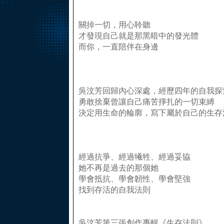
關掉一切，用心聆聽
才發現自己就是那黑暗中的發光體
而你，一直陪伴在身邊
吳汶芳回歸內心深處，經歷四年的自我探
勇敢捨棄曾讓自己痛苦掙扎的一切束縛
決定用生命的輪廓，寫下屬於自己的生存
經過抗爭、經過犧牲、經過妥協
她不再是過去的那個她
學會抵抗、學會韌性、學會堅強
找到存活的自我法則
吳汶芳第三張創作專輯《生存法則》