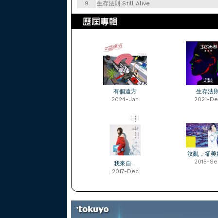
9
生存法則 Still Alive
有個遠方
生存法
2024-Jan
2021-De
汶亂，卻美
2015-Se
我來自…
2017-Dec