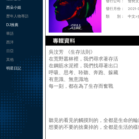
發行公司：
聲勢文
西朵小姐
發行月份：
2021-
歷年人物專訪
類 別：
中文>
DJ推薦
華語
西洋
日亞
吳汶芳 《生存法則》
在荒野叢林裡，我們尋求著存活
其他
在鋼筋水泥裡，我們找尋著出口
明星日記
呼吸、思考、聆聽、奔跑、躲藏
有意識、無意識地
每一刻，都在為了生存而奮戰
聽見的看見的觸摸到的，全都是生命的輪
想要的不要的捨棄掉的，全都是生活的樣