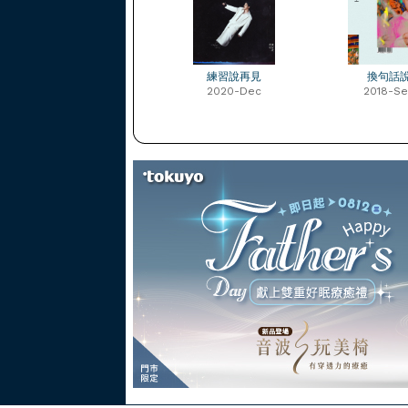
練習說再見
換句話
2020-Dec
2018-S