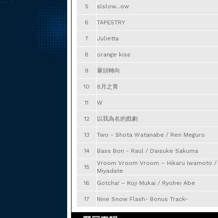
5
slslow...ow
6
TAPESTRY
7
Julietta
8
orange kiss
9
暈頭轉向
10
8月之⻘
11
W
12
以我為名的戲劇
13
Two - Shota Watanabe / Ren Meguro
14
Bass Bon - Raul / Daisuke Sakuma
Vroom Vroom Vroom – Hikaru Iwamoto / 
15
Miyadate
16
Gotcha! – Koji Mukai / Ryohei Abe
17
Nine Snow Flash- Bonus Track-