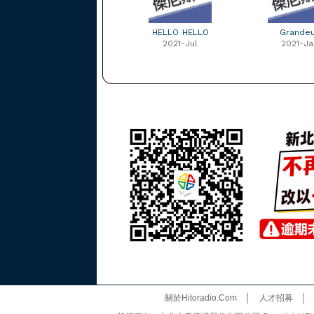
HELLO HELLO
Grandeu
2021-Jul
2021-Ja
關於Hitoradio.Com
│
人才招募