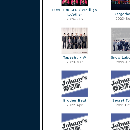
LOVE TRIGGER / We ll go
Dangerho
together
2023-S
2024-Feb
Tapestry / W
Snow Labo
2023-Mar
2022-Oc
Brother Beat
Secret To
2022-Apr
2021-De