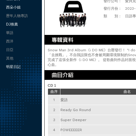
發行公司：
愛貝克思
西朵小姐
發行月份：
2023-
歷年人物專訪
類 別：
日語專
DJ推薦
華語
西洋
日亞
Snow Man 3rd Album《i DO ME》台壓發行！
「去挑戰」。不自我設限也不會被周圍環境限制的Sno
其他
完成了這張全新作《i DO ME》。 從歌曲到作品封
心血。
明星日記
CD 1
曲序
曲名
1
愛語
2
Ready Go Round
3
Super Deeper
4
POWEEEEER