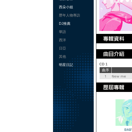
西朵小姐
歷年人物專訪
DJ推薦
華語
西洋
日亞
其他
CD 1
明星日記
曲序
1
New me
BAB