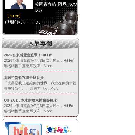
校園青春錄-阿尼(NOW
DJ)
【Next】
(聯播)週六 HIT DJ
【HitFm正在進行】
(南部)
HITO FUN 輕鬆-童童
2026台東博覽會直擊！Hit Fm
2026台東博覽會於7月3日盛大展出，Hit Fm
【Next】
聯播網攜手臺東縣政府
...More
(聯播)週六 HIT DJ
周興哲新歌7/15全球首播
「完美是我想送給你的世界，我會在你的幸福
【HitFm正在進行】
裡重獲新生。」 周興哲《A
...More
(宜蘭)
OH YA DJ木木體驗東博會熱氣球
嗑音樂
2026台東博覽會於7月3日盛大展出，Hit Fm
【Next】
聯播網攜手臺東縣政府
...More
(聯播)週六 HIT DJ