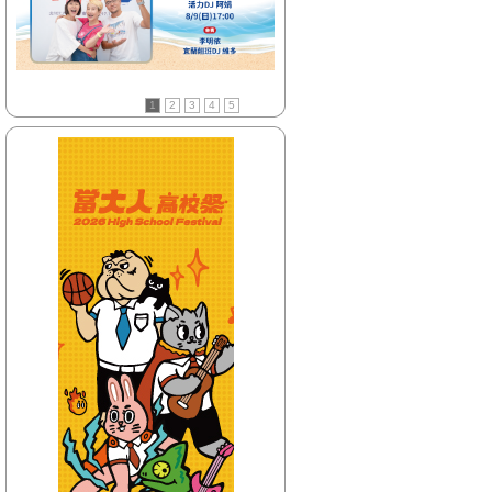
【HitFm正在進行】
(花東)
Hito放輕鬆
【Next】
1
2
3
4
5
(聯播)週六 HIT DJ
【HitFm正在進行】
(北部)
嗑音樂-Kris
【Next】
(聯播)週六 HIT DJ