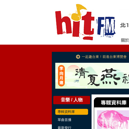
一起趣台東！前進台東博覽會
音樂 / 人物
專輯資料庫
單曲首播
最新發行