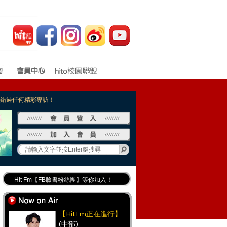
，不錯過任何精彩專訪！
Hit Fm【FB臉書粉絲團】等你加入！
最專業《DJ推薦》好音樂千萬別錯過！
好康報報 最新優惠訊息都在這！
【HitFm正在進行】
(中部)
Hit Fm的【IG】新鮮又好玩快加入！