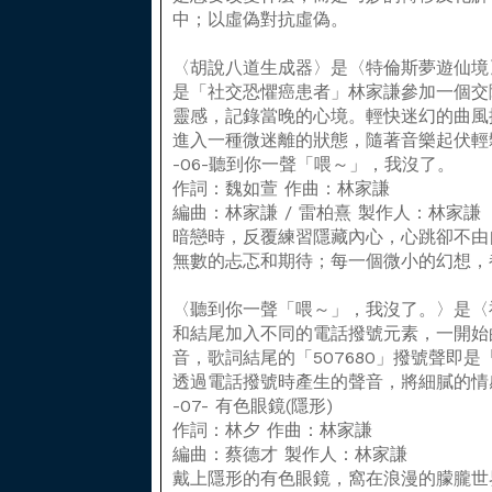
中；以虛偽對抗虛偽。
〈胡說八道生成器〉是〈特倫斯夢遊仙境
是「社交恐懼癌患者」林家謙參加一個交
靈感，記錄當晚的心境。輕快迷幻的曲風
進入一種微迷離的狀態，隨著音樂起伏輕
-06-聽到你一聲「喂～」，我沒了。
作詞：魏如萱 作曲：林家謙
編曲：林家謙 / 雷柏熹 製作人：林家謙
暗戀時，反覆練習隱藏內心，心跳卻不由
無數的忐忑和期待；每一個微小的幻想，
〈聽到你一聲「喂～」，我沒了。〉是〈
和結尾加入不同的電話撥號元素，一開始
音，歌詞結尾的「507680」撥號聲即
透過電話撥號時產生的聲音，將細膩的情
-07- 有色眼鏡(隱形)
作詞：林夕 作曲：林家謙
編曲：蔡德才 製作人：林家謙
戴上隱形的有色眼鏡，窩在浪漫的朦朧世