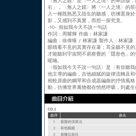
〈無人之鏡〉是〈一人之境〉的華語版，
右」，〈無人之鏡〉將〈一人之境〉的前
入一種既熟悉又陌生的聽感，彷彿置身於
影，又感到不真實，而想一探究竟。
-10- 假如我今天不說一句話
作詞：周耀輝 作曲：林家謙
編曲：徐偉臻 / 林家謙 製作人：林家謙
眼睛看不見的其實存在著；耳朵聽不見的
才能聽到宇宙間不易察覺的「隱形色」的
呢喃。
〈假如我今天不說一句話〉是〈有你聽我
他主導的編曲，吉他細膩的旋律流轉及和
相較原曲的鋼琴和合成器編曲的抒情風格
動，仿佛世界萬物都在悄然呼吸，到處生
CD 1
曲序
曲名
1
親愛的演算法
2
有色眼鏡
3
第幾位前任