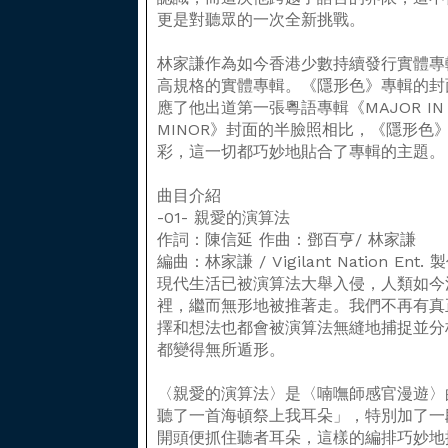
更是對聽眾的一次全新挑戰。
林家謙作為如今香港少數持續發行實體專
高規格的實體專輯。《隱形色》專輯的封
應了他出道第一張粵語專輯《MAJOR IN 
MINOR》封面的半臉照相比，《隱形色
彩，這一切都巧妙地貼合了專輯的主題。
曲目介紹
-01- 親愛的演算法
作詞：陳信延 作曲：鄧百亨/ 林家謙
編曲：林家謙 / Vigilant Nation En
現代生活已被演算法大舉入侵，人類如今
裡，繼而無形地被推著走。我們不再有真
擇和想法也都會被演算法無縫地捕捉並分
都變得無所遁形。
〈親愛的演算法〉是〈喃嘸師感官漫遊〉
聽了一首海頓祭上我耳朵」，特別加了一
開頭便抓住聽者耳朵，這樣的編排巧妙地