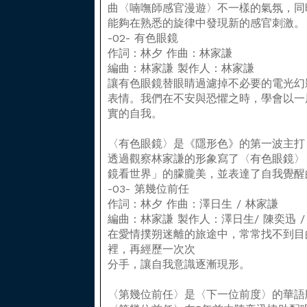
曲〈喃嘸師感官漫遊〉不一樣的氣氛，同
能夠在熟悉的旋律中發現新的感官刺激。
-02- 有色眼鏡
作詞：林夕 作曲：林家謙
編曲：林家謙 製作人：林家謙
讓有色眼鏡替眼睛過濾掉不必要的電光幻
表情。我們在不安與恐懼之時，學會以一
實的自我。
〈有色眼鏡〉是《隱形色》的第一波主打
透過觀察林家謙的形象寫了〈有色眼鏡〉
鏡看世界」的朦朧美，並表達了自我覺醒
-03- 第幾位前任
作詞：林夕 作曲：澤日生 / 林家謙
編曲：林家謙 製作人：澤日生/ 陳奕迅 /
在愛情撲朔迷離的旅途中，常常找不到目
裡，再經歷一次次
分手，讓自我意識逐漸現形。
〈第幾位前任〉是〈下一位前度〉的華語