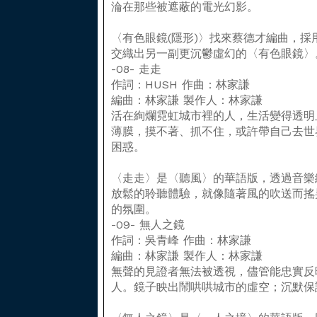
淪在那些被遮蔽的電光幻影。
〈有色眼鏡(隱形)〉找來蔡德才編曲，
交織出另一副更沉鬱虛幻的〈有色眼鏡〉
-08- 走走
作詞：HUSH 作曲：林家謙
編曲：林家謙 製作人：林家謙
活在絢爛霓虹城市裡的人，生活變得透明
薄膜，摸不著、抓不住，或許帶自己去世
困惑。
〈走走〉是〈聽風〉的華語版，透過音樂
放鬆的聆聽體驗，就像隨著風的吹送而搖
的氛圍。
-09- 無人之鏡
作詞：吳青峰 作曲：林家謙
編曲：林家謙 製作人：林家謙
無聲的見證者無法被透視，儘管能忠實反
人。鏡子眏出鬧哄哄城市的虛空；沉默保