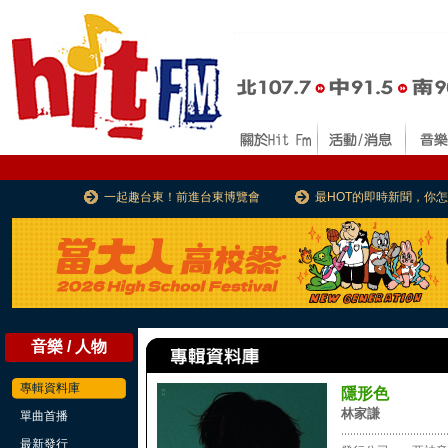
一起趣台東！前進台東博覽會
最HOT的即時新聞，你
音樂 / 人物
專輯資料庫
隱形色
林家謙
單曲首播
...................................
最新發行