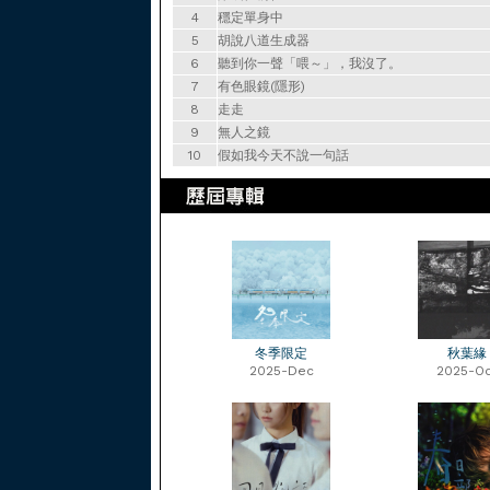
4
穩定單身中
5
胡說八道生成器
6
聽到你一聲「喂～」，我沒了。
7
有色眼鏡(隱形)
8
走走
9
無人之鏡
10
假如我今天不說一句話
冬季限定
秋葉緣
2025-Dec
2025-Oc