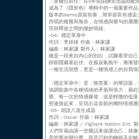
〈第幾位前任〉在5年前由陳奕迅協助配
成為了《隱形色》專輯中的一個重要作品
版本的demo原裝前奏，簡單卻富有感
所唱的複雜與無奈，在情感與樂句的層層
苦與釋放之間的微妙情緒。
-04- 穩定單身中
作詞：李焯雄 作曲：林家謙
編曲：林家謙 製作人：林家謙
雖是一段來自內心的剖白，試圖看穿自己
靜卻隱藏著起伏。在孤寂氣氛中，漸漸發
一種生活狀態，更是一種情感上的自我保
〈穩定單身中〉是〈無答案〉的華語版，
強調歌曲中各種情緒的矛盾和張力，藉此
覺。每一次的情感爆發，或是輕微的低落
密連接起來，呈現出這首歌的獨特情感層
-05- 胡說八道生成器
作詞：Oscar 作曲：林家謙
編曲：林家謙 / Vigilant Nation En
人們常藉由講一些廢話來保護自己，就像
是想要改變什麼，而是巧妙的轉移及化解