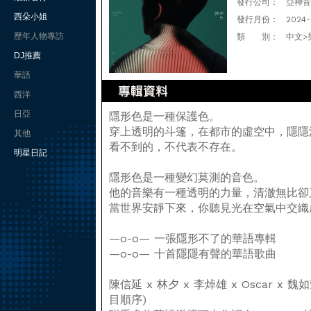
發行公司：
亞神音
西朵小姐
發行月份：
2024
歷年人物專訪
類 別：
中文>
DJ推薦
華語
西洋
日亞
隱形色是一種保護色。
穿上透明的斗篷，在都市的虛空中，隱隱
其他
看不到的，不代表不存在。
明星日記
隱形色是一種變幻莫測的音色。
他的音樂有一種透明的力量，清澈無比卻
當世界安靜下來，你聽見光在空氣中交織
—o-o— 一張隱形不了的華語專輯
—o-o— 十首隱隱有聲的華語歌曲
陳信延 x 林夕 x 李焯雄 x Oscar x 魏如
目順序)