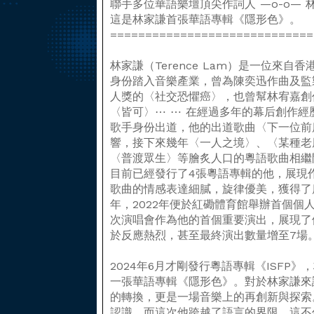
聯手多位華語樂壇頂尖作詞人 —o-o—
這是林家謙首張華語專輯《隱形色》。
=============================
林家謙（Terence Lam）是一位來自
身份踏入音樂產業，曾為陳奕迅作曲及監
人獎的〈社交恐懼癌〉，也曾幫林宥嘉創
〈皆可〉⋯ ⋯ 在經過多年的幕后創作經
歌手身份出道，他的出道歌曲〈下一位前
響，接下來幾年〈一人之境〉、〈某種老
〈普渡眾生〉等膾炙人口的粵語歌曲相繼
目前已經發行了4張粵語專輯的他，展現
歌曲的情感表達細膩，旋律優美，獲得了
年，2022年便於紅磡體育館舉辦首個個人演
次演唱會作為他的首個重要演出，展現了
於反應熱烈，甚至最終演出數量增至7場
2024年6月才剛發行粵語專輯《ISFP》
一張華語專輯《隱形色》。對於林家謙來
的轉換，更是一場音樂上的再創新與探索
認識，而這次他跨越了語言的界限，這不