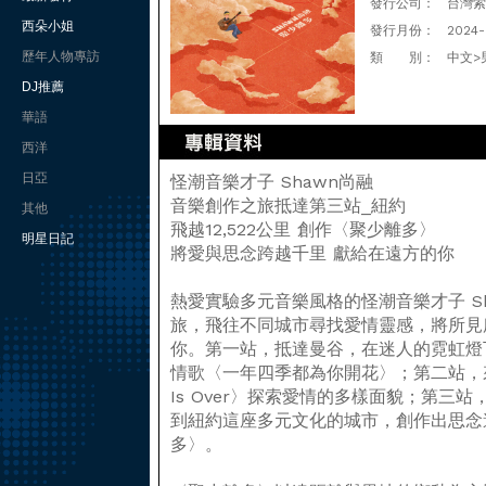
發行公司：
台灣索尼
西朵小姐
發行月份：
2024
歷年人物專訪
類 別：
中文>
DJ推薦
華語
西洋
日亞
怪潮音樂才子 Shawn尚融
音樂創作之旅抵達第三站_紐約
其他
飛越12,522公里 創作〈聚少離多〉
明星日記
將愛與思念跨越千里 獻給在遠方的你
熱愛實驗多元音樂風格的怪潮音樂才子 S
旅，飛往不同城市尋找愛情靈感，將所見
你。第一站，抵達曼谷，在迷人的霓虹燈
情歌〈一年四季都為你開花〉；第二站，來
Is Over〉探索愛情的多樣面貌；第三站，S
到紐約這座多元文化的城市，創作出思念
多〉。