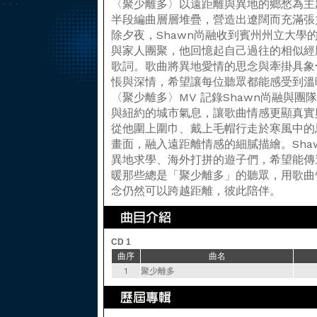
〈聚少離多〉以遠距離與異地的鄉愁為主
半段編曲層層堆疊，營造出遼闊而充滿張力
除夕夜，Shawn尚融收到賓州州立大學
與家人團聚，他回憶起自己過往的相似經
歌詞。歌曲將異地愛情的思念與牽掛具象
悵與深情，希望讓每位聽眾都能感受到溫
〈聚少離多〉MV 記錄Shawn尚融與
與紐約的城市氣息，讓歌曲情感更顯真實
從他圍上圍巾、戴上毛帽行走於寒風中的
畫面，融入遠距離情感的細膩描繪。Sha
異地求學、海外打拼的遊子們，希望能傳
暖那些總是「聚少離多」的聽眾，用歌曲
念仍然可以跨越距離，彼此陪伴。
CD 1
曲序
曲名
1
聚少離多