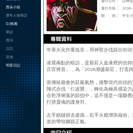
發行公司：
亞神音
西朵小姐
發行月份：
2026
歷年人物專訪
類 別：
中文>
DJ推薦
華語
西洋
日亞
年香火化作重低音，用神聖步伐踩出街頭
其他
凌晨兩點的暗訪，是新莊人血液裡的信仰
明星日記
庄官將首」，為「2026潮盛新莊」打造
當傳統廟會的莊嚴氣勢，撞擊現代街頭的
陣式步伐「仨波贊」，轉化為極具感染力
在乾淨俐落的節拍中，這不僅是一場聽覺
打拼靈魂的護身符。
左手鎖鏈損去虛偽，右手火籤增添福份。
首的帶領腳踩正氣。