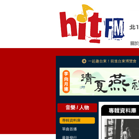
一起趣台東！前進台東博覽會
音樂 / 人物
專輯資料庫
單曲首播
最新發行