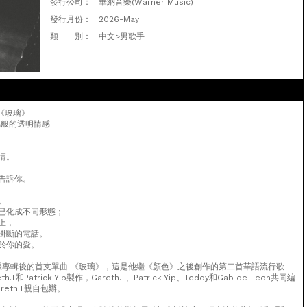
發行公司：
華納音樂(Warner Music)
發行月份：
2026-May
類 別：
中文>男歌手
鏡 《玻璃》
璃般的透明情感
情。
告訴你。
。
已化成不同形態；
上，
掛斷的電話。
於你的愛。
行第二張專輯後的首支單曲 《玻璃》，這是他繼《顏色》之後創作的第二首華語流行歌
T和Patrick Yip製作，Gareth.T、Patrick Yip、Teddy和Gab de Leon共同編
eth.T親自包辦。