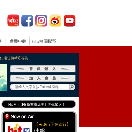
，不錯過任何精彩專訪！
Hit Fm【FB臉書粉絲團】等你加入！
最專業《DJ推薦》好音樂千萬別錯過！
好康報報 最新優惠訊息都在這！
【HitFm正在進行】
(中部)
Hit Fm的【IG】新鮮又好玩快加入！