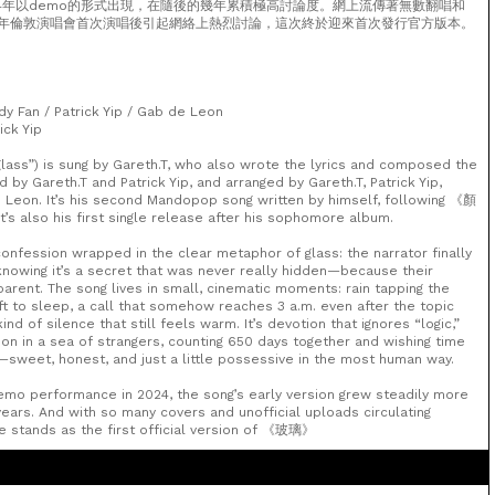
24年以demo的形式出現，在隨後的幾年累積極高討論度。網上流傳著無數翻唱和
年倫敦演唱會首次演唱後引起網絡上熱烈討論，這次終於迎來首次發行官方版本。
y Fan / Patrick Yip / Gab de Leon
ick Yip
ass”) is sung by Gareth.T, who also wrote the lyrics and composed the
d by Gareth.T and Patrick Yip, and arranged by Gareth.T, Patrick Yip,
 Leon. It’s his second Mandopop song written by himself, following 《顏
t’s also his first single release after his sophomore album.
 confession wrapped in the clear metaphor of glass: the narrator finally
 knowing it’s a secret that was never really hidden—because their
parent. The song lives in small, cinematic moments: rain tapping the
t to sleep, a call that somehow reaches 3 a.m. even after the topic
ind of silence that still feels warm. It’s devotion that ignores “logic,”
on in a sea of strangers, counting 650 days together and wishing time
weet, honest, and just a little possessive in the most human way.
demo performance in 2024, the song’s early version grew steadily more
ears. And with so many covers and unofficial uploads circulating
se stands as the first official version of 《玻璃》