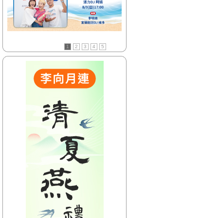
【HitFm正在進行】
(花東)
只想聽音樂
【Next】
1
2
3
4
5
(花東) 賴床音樂
【HitFm正在進行】
(北部)
只想聽音樂
【Next】
(北部)賴床DJ-Phoenix