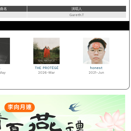
曲名
演唱人
Gareth.T
璃
THE PROTÉGÉ
honest
May
2026-Mar
2021-Jun