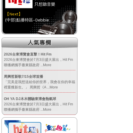
只想聽音樂
【Next】
(中部)點播特區-Debbie
【HitFm正在進行】
(南部)
HAPPY DJ-Tracy
2026台東博覽會直擊！Hit Fm
2026台東博覽會於7月3日盛大展出，Hit Fm
【Next】
聯播網攜手臺東縣政府
...More
(南部)點播特區-小米
周興哲新歌7/15全球首播
「完美是我想送給你的世界，我會在你的幸福
【HitFm正在進行】
裡重獲新生。」 周興哲《A
...More
(宜蘭)
OH YA DJ木木體驗東博會熱氣球
只想聽音樂
2026台東博覽會於7月3日盛大展出，Hit Fm
【Next】
聯播網攜手臺東縣政府
...More
(宜蘭)週末賴一下