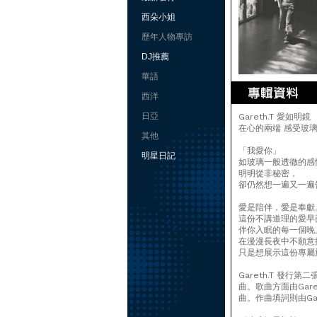
西朵小姐
歷年人物專訪
DJ推薦
華語
西洋
日亞
Gareth.T 愛如明
在心的兩端 感受玻
其他
「我愛你」
明星日記
如玻璃一般透徹的感
明明從非秘密，
卻仍然想一遍又一遍
愛是陪伴，愛是奉獻
這份不講道理的愛早
伴你入眠的每一個晚
在漫漫長夜中不願意
只是想展示這份專屬
Gareth.T 發
曲。歌曲方面由Gareth.
曲。作曲填詞則由Gar