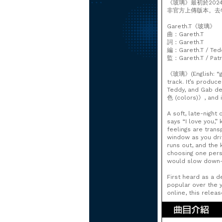
《玻璃》最初於20
非官方上傳版本。去
Gareth.T《玻璃》
曲：Gareth.T
詞：Gareth.T
編：Gareth.T / Tedd
監：Gareth.T / Patr
《玻璃》(English: “gl
track. It’s produce
Teddy, and Gab de
色 (colors)》, and i
A soft, late-night
says “I love you,”
feelings are trans
window as you drif
runs out, and the k
choosing one pers
would slow down—s
First heard as a 
popular over the y
online, this relea