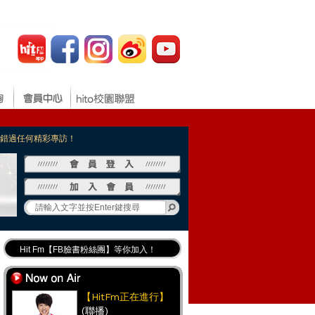
，不錯過任何精彩專訪！
Hit Fm【FB臉書粉絲團】等你加入！
最專業《DJ推薦》好音樂千萬別錯過！
好康報報 最新優惠訊息都在這！
【HitFm正在進行】
(聯播)
Hit Fm的【IG】新鮮又好玩快加入！