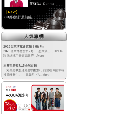
夜貓DJ-Dennis
【Next】
(中部)流行最前線
【HitFm正在進行】
(聯播)
夜貓DJ-Dennis
2026台東博覽會直擊！Hit Fm
2026台東博覽會於7月3日盛大展出，Hit Fm
【Next】
聯播網攜手臺東縣政府
...More
(南部)流行最前線
周興哲新歌7/15全球首播
「完美是我想送給你的世界，我會在你的幸福
【HitFm正在進行】
裡重獲新生。」 周興哲《A
...More
(聯播)
夜貓DJ-Dennis
【Next】
(宜蘭)流行最前線