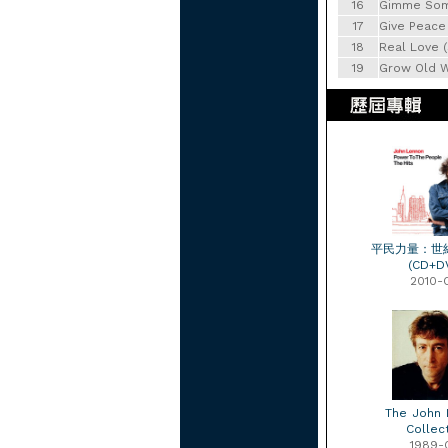
16
Gimme Some
17
Give Peace
18
Real Love (
19
Grow Old W
平民力量：世
(CD+D
2010-
The John 
Collec
1989-