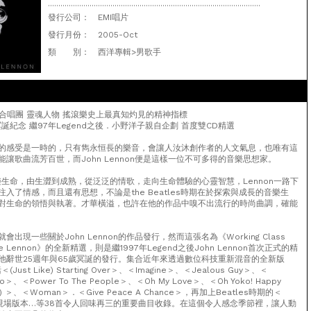
......................................................................................................
發行公司：
EMI唱片
發行月份：
2005-Oct
類 別：
西洋專輯>男歌手
披頭四合唱團 靈魂人物 搖滾樂史上最真知灼見的精神指標
冥誕紀念 繼97年Legend之後．小野洋子親自企劃 首度雙CD精選
的感受是一時的，只有雋永恒長的樂音，會讓人汝沐創作者的人文氣息，也唯有這
讓歌曲流芳百世，而John Lennon便是這樣一位不可多得的音樂思想家。
n的音樂生命，由生澀到成熟，從泛泛的情歌，走向生命體驗的心靈智慧，Lennon一路下
入了情感，而且還有思想，不論是the Beatles時期在於探索與成長的音樂生
對生命的領悟與執著。才華橫溢，也許在他的作品中嗅不出流行的時尚曲調，確能
出現一些關於John Lennon的作品發行，然而這張名為《Working Class
nitive Lennon》的全新精選，則是繼1997年Legend之後John Lennon首次正式的精
他辭世25週年與65歲冥誕的發行。集合近年來透過數位科技重新混音的全新版
st Like) Starting Over＞、＜Imagine＞、＜Jealous Guy＞、＜
ero＞、＜Power To The People＞、＜Oh My Love＞、＜Oh Yoko! Happy
Over) ＞、＜Woman＞．＜Give Peace A Chance＞，再加上Beatles時期的＜
her＞現場版本…等38首令人回味再三的重要曲目收錄。在這個令人感念季節裡，讓人動