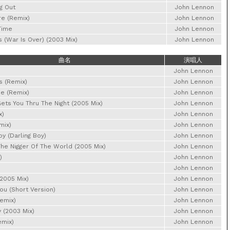
g Out
John Lennon
re (Remix)
John Lennon
Time
John Lennon
 (War Is Over) (2003 Mix)
John Lennon
曲名
演唱人
John Lennon
 (Remix)
John Lennon
ue (Remix)
John Lennon
ts You Thru The Night (2005 Mix)
John Lennon
x)
John Lennon
mix)
John Lennon
oy (Darling Boy)
John Lennon
he Nigger Of The World (2005 Mix)
John Lennon
)
John Lennon
John Lennon
2005 Mix)
John Lennon
You (Short Version)
John Lennon
Remix)
John Lennon
 (2003 Mix)
John Lennon
emix)
John Lennon