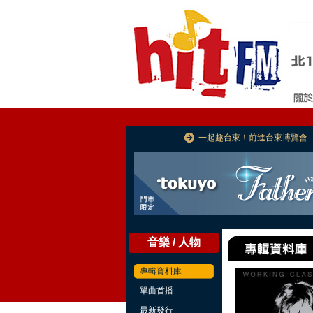
一起趣台東！前進台東博覽會
音樂 / 人物
專輯資料庫
單曲首播
最新發行