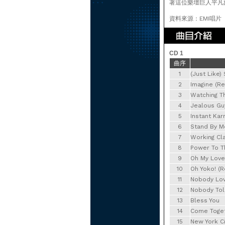
著這位樂壇巨人平凡
資料來源：EMI唱片
CD 1
曲序
1
(Just Like)
2
Imagine (Re
3
Watching T
4
Jealous Gu
5
Instant Kar
6
Stand By M
7
Working Cl
8
Power To T
9
Oh My Love
10
Oh Yoko! (R
11
Nobody Lov
12
Nobody To
13
Bless You
14
Come Toget
15
New York Ci