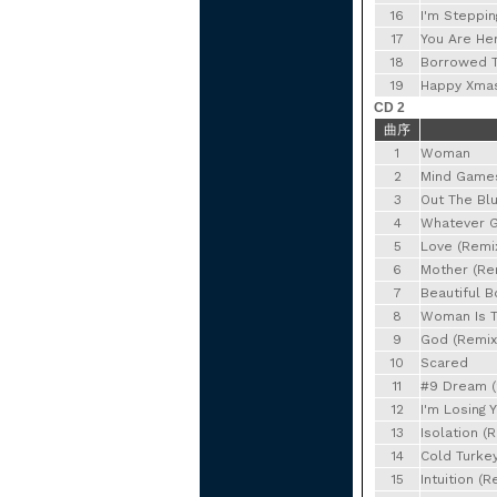
16
I'm Steppin
17
You Are He
18
Borrowed 
19
Happy Xmas
CD 2
曲序
1
Woman
2
Mind Games
3
Out The Bl
4
Whatever Ge
5
Love (Remi
6
Mother (Re
7
Beautiful B
8
Woman Is T
9
God (Remix
10
Scared
11
#9 Dream (
12
I'm Losing 
13
Isolation (
14
Cold Turkey
15
Intuition (R