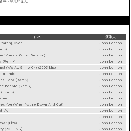
於中不平凡的偉大。
曲名
演唱人
 Starting Over
John Lennon
mix)
John Lennon
he Wheels (Short Version)
John Lennon
y (Remix)
John Lennon
ma! (We All Shine On) (2003 Mix)
John Lennon
e (Remix)
John Lennon
ass Hero (Remix)
John Lennon
he People (Remix)
John Lennon
 (Remix)
John Lennon
emix)
John Lennon
es You (When You're Down And Out)
John Lennon
ld Me
John Lennon
John Lennon
her (Live)
John Lennon
ty (2005 Mix)
John Lennon