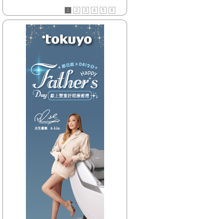
【HitFm正在進行】
1
2
3
4
5
6
(聯播)
夜貓DJ-Dennis
【Next】
(花東)流行最精選
【HitFm正在進行】
(聯播)
夜貓DJ-Dennis
【Next】
(北部)流行最前線