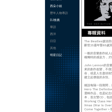
西朵小姐
歷年人物專訪
DJ推薦
華語
西洋
日亞
The Beatles
辭世25週年暨65歲
其他
一般的音樂創作給人
明星日記
種獨特的感染力，才能
John Lenno
來的創作改變，不僅注
命，或是人生盡頭前
建立起價值的永恒。
雖說每隔一段期間，就會
Hero The Defi
選輯作品，也是紀念
本，首次雙CD，包括＜(Ju
Working Class H
Xmas (War Is 
Come Toget