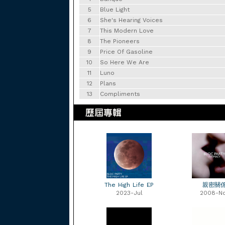
5
Blue Light
6
She's Hearing Voices
7
This Modern Love
8
The Pioneers
9
Price Of Gasoline
10
So Here We Are
11
Luno
12
Plans
13
Compliments
The High Life EP
親密關
2023-Jul
2008-N