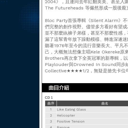
2004》，且連同去年紅翻英美、甚至入圍葛萊
The Futureheads 等儼然形成一股
Bloc Party首張專輯《Silent Al
們完整的創作視野。儘管多方看好有望成為新Fr
並不那麼紈褲子弟樣，甚至不那麼性感，專輯
漏了這幫青年放下躁動模樣、轉進深遂迷
聽著1976年至今的流行音樂長大、平凡
己，大概無法想像主唱Kele Okereke原
Brothers再次拿下全英冠軍的新專輯
Playlouder與Drowned In Soun
Collective★★★★1/2，無疑是搶
CD 1
曲序
曲名
1
Like Eating Glass
2
Helicopter
3
Positive Tension
4
Banque