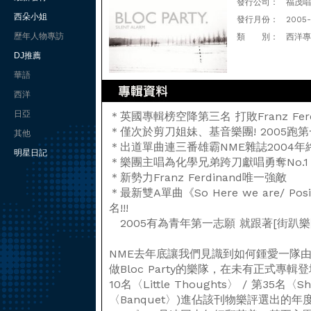
發行公司：
福茂唱
西朵小姐
發行月份：
2005
歷年人物專訪
類 別：
西洋專
DJ推薦
華語
西洋
日亞
＊英國專輯榜空降第三名 打敗Franz Ferd
＊僅次於剪刀姐妹、基音樂團! 2005跑第
其他
＊出道單曲連三番雄霸NME雜誌2004年
明星日記
＊樂團主唱為化學兄弟跨刀獻唱勇奪No.1
＊新勢力Franz Ferdinand唯一強敵
＊最新雙A單曲《So Here we are/ Pos
名!!!
2005有為青年第一志願 就跟著[街趴樂
NME去年底讓我們見識到如何鍾愛一隊由四
做Bloc Party的樂隊，在未有正式專
10名〈Little Thoughts〉 / 第35名〈She
〈Banquet〉)進佔該刊物樂評選出的年度50大