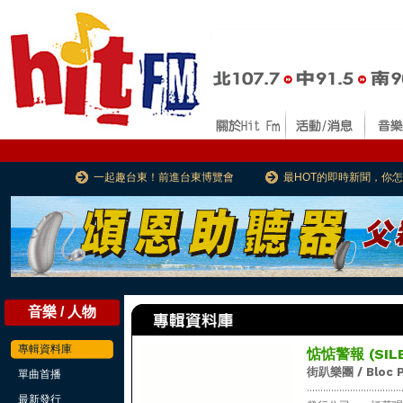
一起趣台東！前進台東博覽會
最HOT的即時新聞，你
音樂 / 人物
專輯資料庫
惦惦警報 (SIL
街趴樂團 / Bloc P
單曲首播
...................................
最新發行