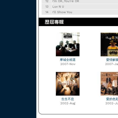
12
I'm OK, You're OK
13
Luv N U
14
I'll Show You
摩城全精選
愛情解
2007-Nov
2007-Ja
生生不息
愛的色
2002-Aug
2002-Ju