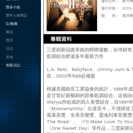
發行公司：
新力博
西朵小姐
發行月份：
2002-
歷年人物專訪
類 別：
西洋專
DJ推薦
華語
西洋
日亞
三度刷新冠曲單曲的蟬聯週數，全球銷售
藍調組合睽違多年最新力作
其他
明星日記
L.A. Reid、Babyface、Jimmy Jam
造，2002年R&B必備盤
根據美國錄音工業協會的統計，1988年成軍
是廿世紀最暢銷的節奏藍調組合。這個由Nath
Wanya所組成的四人美聲組合，自199
〈Motownphilly〉出道至今，不僅
葛萊美獎、全美音樂獎、靈魂列車音樂獎等
The Road〉、〈I'll Make Love To 
〈One Sweet Day〉等作品，三度