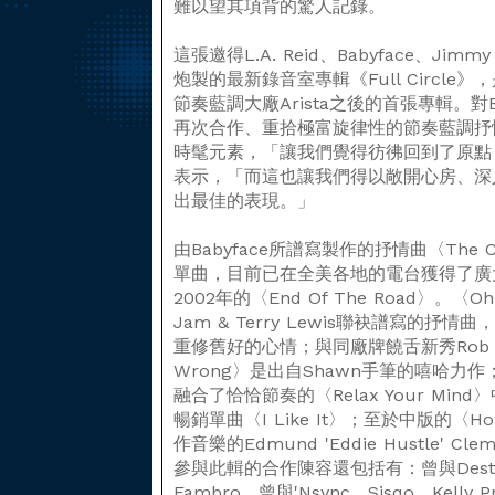
難以望其項背的驚人記錄。
這張邀得L.A. Reid、Babyface、Jimmy
炮製的最新錄音室專輯《Full Circle》，是B
節奏藍調大廠Arista之後的首張專輯。對B
再次合作、重拾極富旋律性的節奏藍調抒
時髦元素，「讓我們覺得彷彿回到了原點，
表示，「而這也讓我們得以敞開心房、深
出最佳的表現。」
由Babyface所譜寫製作的抒情曲〈The C
單曲，目前已在全美各地的電台獲得了廣大
2002年的〈End Of The Road〉。〈Oh 
Jam & Terry Lewis聯袂譜寫的
重修舊好的心情；與同廠牌饒舌新秀Rob Jack
Wrong〉是出自Shawn手筆的嘻哈力作；Ba
融合了恰恰節奏的〈Relax Your Min
暢銷單曲〈I Like It〉；至於中版的〈How
作音樂的Edmund 'Eddie Hustle'
參與此輯的合作陳容還包括有：曾與Destiny's
Fambro、曾與'Nsync、Sisqo、Kell