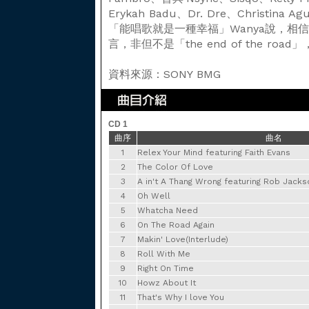
Erykah Badu、Dr. Dre、Christina A
「能唱歌就是一種幸福」Wanya說，相信此
言，非但不是「the end of the r
資料來源：SONY BMG
CD 1
曲序
曲名
1
Relex Your Mind featuring Faith Evans
2
The Color Of Love
3
A in't A Thang Wrong featuring Rob Jacks
4
Oh Well
5
Whatcha Need
6
On The Road Again
7
Makin' Love(Interlude)
8
Roll With Me
9
Right On Time
10
Howz About It
11
That's Why I love You