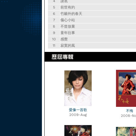
4
謎底
5
前世有約
6
竹籬外的春天
7
傷心小站
8
不曾放棄
9
童年往事
10
感覺
11
寂寞的風
愛像一首歌
不悔
2009-Aug
2008-N