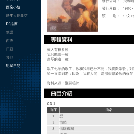
發行公司：
飛碟唱
西朵小姐
發行月份：
1990-
歷年人物專訪
類 別：
中文>
DJ推薦
華語
西洋
日亞
藝人有很多種
我只能當一種
其他
蔡琴的這一種
明星日記
唱了七年的歌了，歌和我早已分不開，我喜歡唱歌，對
望一直唱到老；因為，我在人間，是那個戀於歌的蔡琴
資料來源：飛碟唱片
CD 1
曲序
曲名
1
戀
2
情鎖
3
情願孤獨