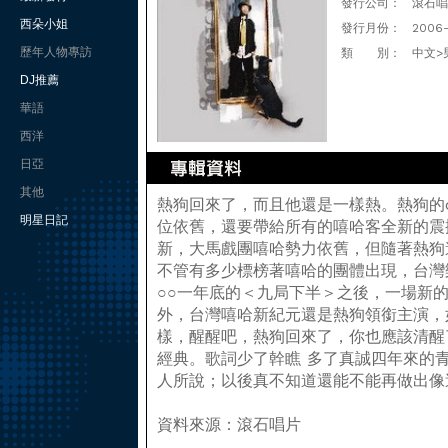
發行公司：
滾石唱
西朵小姐
發行月份：
2006
歷年人物專訪
類 別：
中文>
DJ推薦
華語
西洋
日亞
其他
熱狗回來了，而且他還是一樣熱。熱狗的co
明星日記
位依舊，還要帶給所有的嘻哈客全新的震撼
新，大馬戲團嘻哈勢力依舊，但隨著熱狗
不管有多少標榜著嘻哈的團體出現，台灣
○○一年底的＜九局下半＞之後，一場新
外，台灣嘻哈新紀元還是熱狗領銜主演，
樣，醒醒吧，熱狗回來了，你也應該清醒
經典。歌詞少了幹瞧 多了真誠四年來的
人所說；以後真不知道還能不能再做出像
資料來源：滾石唱片