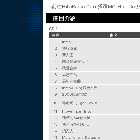
※前往HitoRadio.Com獨家MC Hot-
CD 1
曲序
曲名
1
Intro
2
我行我素
3
新人王
4
志玲姊姊來找我
5
我愛台妹
6
毋忘在莒
7
馬祖小夜曲
8
Introducing啞色小狗
9
2006冠軍情歌
10
母老虎（Tiger Style）
11
I love Tiger Bitch
12
我們的party最扯
13
我小時後都去TU
14
煩死人
15
My Life Is a Struggle