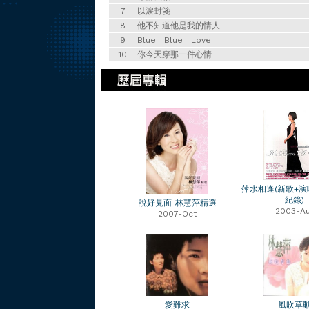
7
以淚封箋
8
他不知道他是我的情人
9
Blue Blue Love
10
你今天穿那一件心情
萍水相逢(新歌+演唱
紀錄)
說好見面 林慧萍精選
2003-A
2007-Oct
愛難求
風吹草