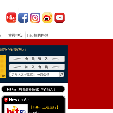
，不錯過任何精彩專訪！
Hit Fm【FB臉書粉絲團】等你加入！
最專業《DJ推薦》好音樂千萬別錯過！
好康報報 最新優惠訊息都在這！
【HitFm正在進行】
Hit Fm的【IG】新鮮又好玩快加入！