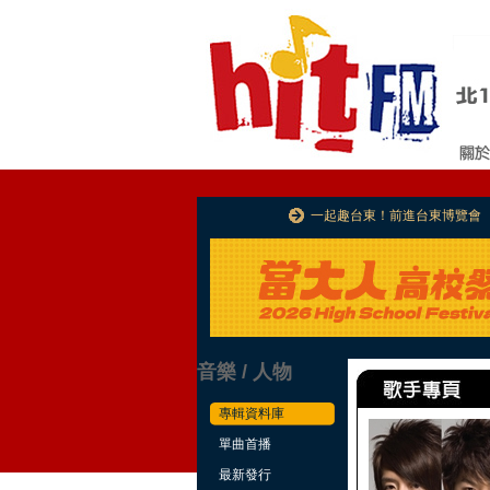
一起趣台東！前進台東博覽會
音樂 / 人物
專輯資料庫
單曲首播
最新發行