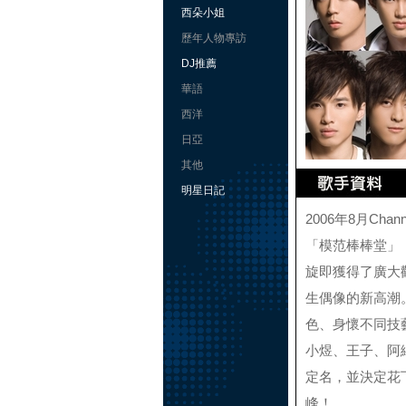
西朵小姐
歷年人物專訪
DJ推薦
華語
西洋
日亞
其他
明星日記
2006年8月Ch
「模范棒棒堂」
旋即獲得了廣大
生偶像的新高潮
色、身懷不同技
小煜、王子、阿緯、
定名，並決定花
峰！