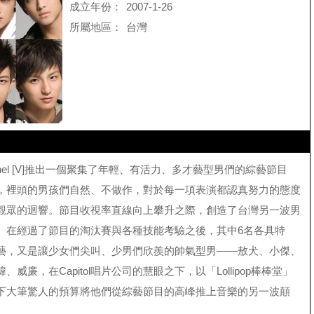
成立年份：
2007-1-26
所屬地區：
台灣
annel [V]推出一個聚集了年輕、有活力、多才藝型男們的綜藝節目
，裡頭的男孩們自然、不做作，對於每一項表演都認真努力的態度
觀眾的迴響。節目收視率直線向上攀升之際，創造了台灣另一波男
。在經過了節目的淘汰賽與各種技能考驗之後，其中6名各具特
藝，又是讓少女們尖叫、少男們欣羨的帥氣型男——敖犬、小傑、
威廉，在Capitol唱片公司的慧眼之下，以「Lollipop棒棒堂」
下大筆驚人的預算將他們從綜藝節目的高峰推上音樂的另一波顛