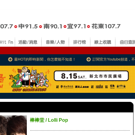
最HOT的即時新聞，你怎麼能不知道！
訂閱官方Youtube頻道
棒棒堂 / Lolli Pop
...................................................................................