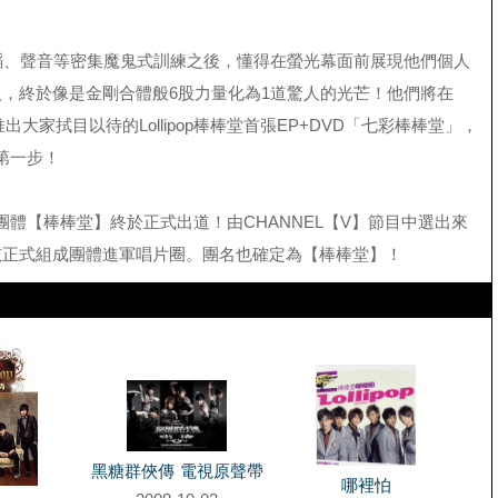
舞蹈、聲音等密集魔鬼式訓練之後，懂得在螢光幕面前展現他們個人
人，終於像是金剛合體般6股力量化為1道驚人的光芒！他們將在
日推出大家拭目以待的Lollipop棒棒堂首張EP+DVD「七彩棒棒堂」，
第一步！
團體【棒棒堂】終於正式出道！由CHANNEL【V】節目中選出來
孩正式組成團體進軍唱片圈。團名也確定為【棒棒堂】！
黑糖群俠傳 電視原聲帶
哪裡怕