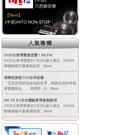
(中部)
只想聽音樂
【Next】
(中部)HITO NON-STOP
【HitFm正在進行】
(南部)
不睡週末夜-童童
2026台東博覽會直擊！Hit Fm
2026台東博覽會於7月3日盛大展出，Hit Fm
【Next】
聯播網攜手臺東縣政府
...More
(南部)流行最前線
周興哲新歌7/15全球首播
「完美是我想送給你的世界，我會在你的幸福
裡重獲新生。」 周興哲《A
...More
【HitFm正在進行】
(宜蘭)
OH YA DJ木木體驗東博會熱氣球
音樂不夜城
2026台東博覽會於7月3日盛大展出，Hit Fm
聯播網攜手臺東縣政府
【Next】
...More
(宜蘭)只想聽音樂