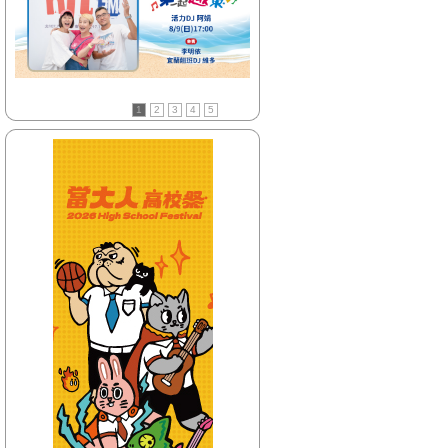
【HitFm正在進行】
(花東)
東台灣夜未眠
【Next】
(花東)只想聽音樂
1
2
3
4
5
【HitFm正在進行】
(北部)
HITO LATE NIGHT
SHOW-馬念先、奇哥
【Next】
(北部)HITO LATE NIGHT SHOW-馬念
先、奇哥