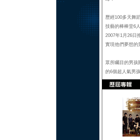
歷經100多天
技藝的棒棒堂6
2007年1月26
實現他們夢想的
眾所矚目的男孩
的6個超人氣男