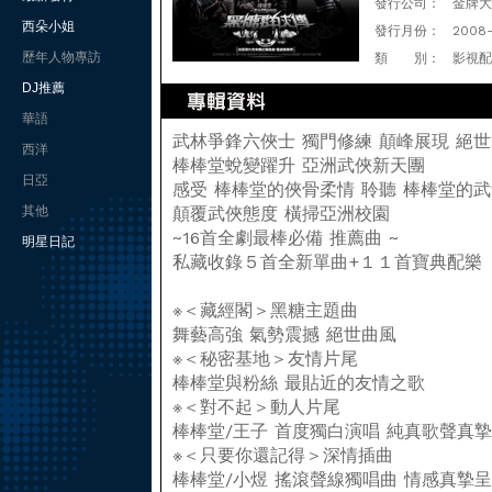
發行公司：
金牌大
西朵小姐
發行月份：
2008
歷年人物專訪
類 別：
影視配
DJ推薦
華語
武林爭鋒六俠士 獨門修練 顛峰展現 絕
西洋
棒棒堂蛻變躍升 亞洲武俠新天團
日亞
感受 棒棒堂的俠骨柔情 聆聽 棒棒堂的
其他
顛覆武俠態度 橫掃亞洲校園
~16首全劇最棒必備 推薦曲 ~
明星日記
私藏收錄５首全新單曲+１１首寶典配樂
※＜藏經閣＞黑糖主題曲
舞藝高強 氣勢震撼 絕世曲風
※＜秘密基地＞友情片尾
棒棒堂與粉絲 最貼近的友情之歌
※＜對不起＞動人片尾
棒棒堂/王子 首度獨白演唱 純真歌聲真
※＜只要你還記得＞深情插曲
棒棒堂/小煜 搖滾聲線獨唱曲 情感真摯