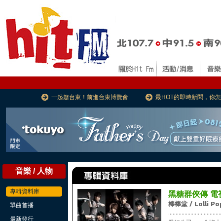
一起趣台東！前進台東博覽會
最HOT的即時新聞，你
音樂 / 人物
專輯資料庫
黑糖群俠傳 電
棒棒堂 / Lolli Po
單曲首播
...................................
最新發行