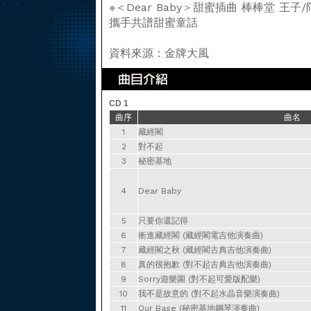
※＜Dear Baby＞甜蜜插曲 棒棒堂 王子/
攜手共譜甜蜜童話
資料來源：金牌大風
CD 1
曲序
曲名
1
藏經閣
2
對不起
3
秘密基地
4
Dear Baby
5
只要你還記得
6
衝進藏經閣 (藏經閣電吉他演奏曲)
7
藏經閣之秋 (藏經閣古典吉他演奏曲)
8
真的很抱歉 (對不起古典吉他演奏曲)
9
Sorry遊樂園 (對不起可愛版配樂)
10
我不是故意的 (對不起水晶音樂演奏曲)
11
Our Base (秘密基地鋼琴演奏曲)