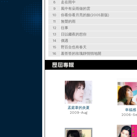
8
走在雨中
9
風中有朵雨做的雲
10
你看你看月亮的臉(2005新版)
11
無聲的雨
12
往事
13
日以繼夜的想你
14
偶遇
15
野百合也有春天
16
羞答答的玫瑰靜悄悄地開
孟庭葦的炎夏
幸福感
2009-Aug
2006-S