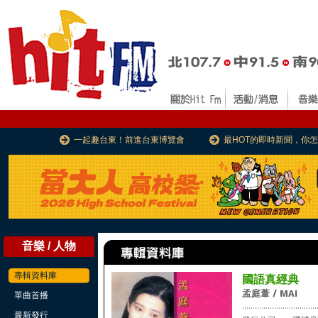
一起趣台東！前進台東博覽會
最HOT的即時新聞，你
音樂 / 人物
專輯資料庫
國語真經典
孟庭葦 / MAI
單曲首播
...................................
最新發行