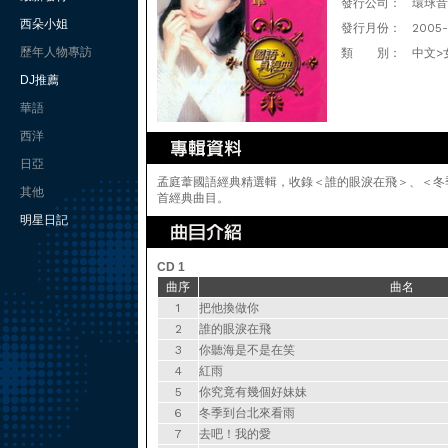
發行公司：
環球音樂(
西朵小姐
發行月份：
2005-
歷年人物專訪
類 別：
中文>
DJ推薦
華語
西洋
日亞
孟庭葦國語經典精選輯，收錄＜誰的眼淚在飛＞、＜冬
其他
首經典曲目。
明星日記
CD 1
曲序
曲名
1
把他換做你
2
誰的眼淚在飛
3
你聽海是不是在笑
4
紅雨
5
你究竟有幾個好妹妹
6
冬季到台北來看雨
7
去吧！我的愛