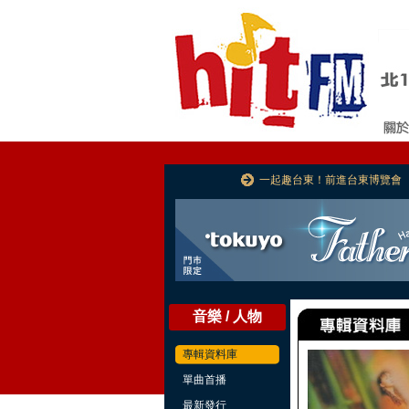
一起趣台東！前進台東博覽會
音樂 / 人物
專輯資料庫
單曲首播
最新發行