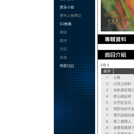
西朵小姐
歷年人物專訪
DJ推薦
華語
西洋
日亞
其他
CD 1
明星日記
曲序
1
心疼
2
心頭上的針
3
你的眉在我
4
把心縫起來
5
分手紀念日
6
我對你好不
7
我不該相信
8
第二個情人
9
誰要我選擇