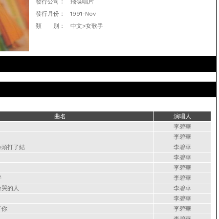
發行公司：
飛碟唱片
發行月份：
1991-Nov
類 別：
中文>女歌手
曲名
演唱人
李碧華
李碧華
心頭打了結
李碧華
李碧華
李碧華
好
李碧華
會哭的人
李碧華
李碧華
了你
李碧華