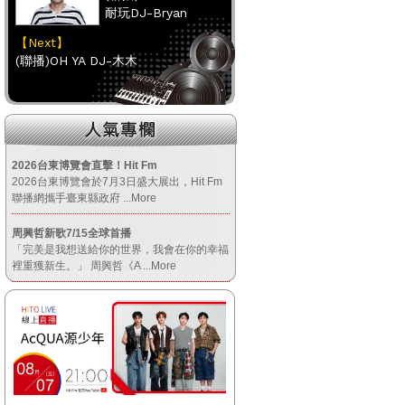
耐玩DJ-Bryan
【Next】
(聯播)OH YA DJ-木木
【HitFm正在進行】
(聯播)
耐玩DJ-Bryan
2026台東博覽會直擊！Hit Fm
2026台東博覽會於7月3日盛大展出，Hit Fm
【Next】
聯播網攜手臺東縣政府
...More
(聯播)OH YA DJ-木木
周興哲新歌7/15全球首播
「完美是我想送給你的世界，我會在你的幸福
【HitFm正在進行】
裡重獲新生。」 周興哲《A
...More
(聯播)
耐玩DJ-Bryan
【Next】
(聯播)OH YA DJ-木木