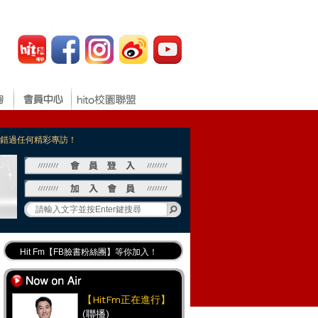
，不錯過任何精彩專訪！
Hit Fm【FB臉書粉絲團】等你加入！
最專業《DJ推薦》好音樂千萬別錯過！
好康報報 最新優惠訊息都在這！
【HitFm正在進行】
(聯播)
Hit Fm的【IG】新鮮又好玩快加入！