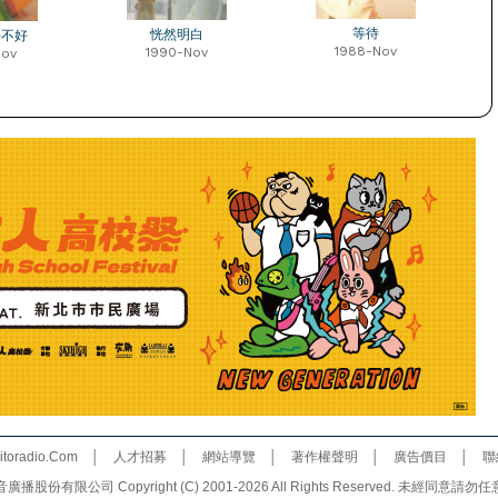
等待
恍然明白
好不好
1988-Nov
1990-Nov
Nov
toradio.Com
│
人才招募
│
網站導覽
│
著作權聲明
│
廣告價目
│
聯
份有限公司 Copyright (C) 2001-2026 All Rights Reserved. 未經同