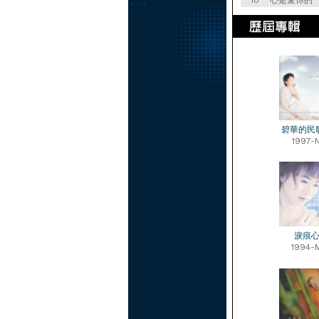
10
心是愛你的
碧華的民
1997-
淚痕
1994-