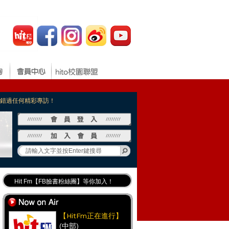
，不錯過任何精彩專訪！
Hit Fm【FB臉書粉絲團】等你加入！
最專業《DJ推薦》好音樂千萬別錯過！
好康報報 最新優惠訊息都在這！
【HitFm正在進行】
(中部)
Hit Fm的【IG】新鮮又好玩快加入！