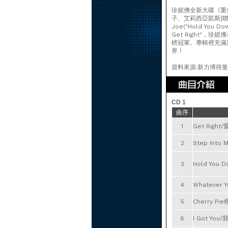
珍妮佛全新大碟《重生Re
子、艾莉西亞凱斯]
Joe("Hold You
Get Right"
榜冠軍。專輯裡充滿
界！
資料來源:新力博得
CD 1
曲序
1
Get Righ
2
Step Int
3
Hold You D
4
Whatever
5
Cherry Pi
6
I Got You