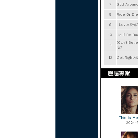
7
Still Aro
8
Ride Or 
9
I Love/愛
10
He'll Be 
(Can't Bel
11
我?
12
Get Righ
This Is Me
2024-