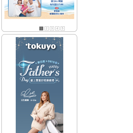
【HitFm正在進行】
(花東)
流行最精選
【Next】
1
2
3
4
5
(花東)只想聽音樂
【HitFm正在進行】
(北部)
流行最前線
【Next】
(北部)只想聽音樂