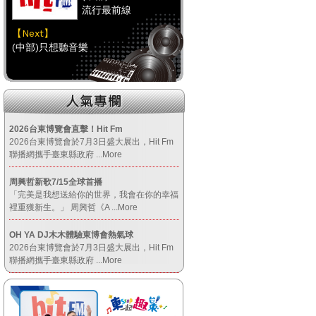
流行最前線
【Next】
(中部)只想聽音樂
【HitFm正在進行】
(南部)
流行最前線
2026台東博覽會直擊！Hit Fm
2026台東博覽會於7月3日盛大展出，Hit Fm
【Next】
聯播網攜手臺東縣政府
...More
(南部)HAPPY DJ-Tracy
周興哲新歌7/15全球首播
「完美是我想送給你的世界，我會在你的幸福
【HitFm正在進行】
裡重獲新生。」 周興哲《A
...More
(宜蘭)
OH YA DJ木木體驗東博會熱氣球
流行最前線
2026台東博覽會於7月3日盛大展出，Hit Fm
【Next】
聯播網攜手臺東縣政府
...More
(宜蘭)只想聽音樂