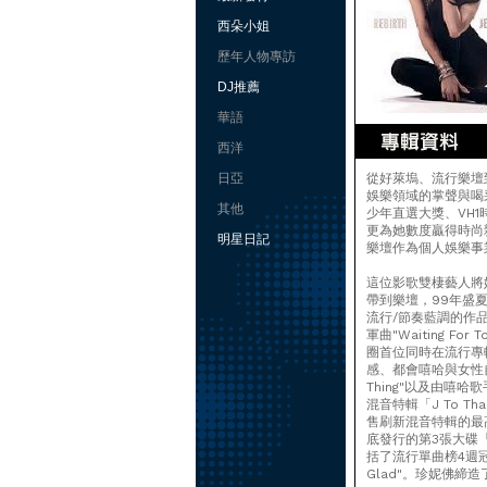
西朵小姐
歷年人物專訪
DJ推薦
華語
西洋
日亞
從好萊塢、流行樂壇
娛樂領域的掌聲與喝
其他
少年直選大獎、VH
更為她數度贏得時尚
明星日記
樂壇作為個人娛樂事業
這位影歌雙棲藝人將她
帶到樂壇，99年盛夏
流行/節奏藍調的作品，
軍曲"Waiting F
圈首位同時在流行專
感、都會嘻哈與女性自主
Thing"以及由嘻哈
混音特輯「J To T
售刷新混音特輯的最高銷
底發行的第3張大碟「
括了流行單曲榜4週冠軍曲"
Glad"。珍妮佛締