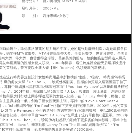
發行公司：
新力博德曼 SONY BMG唱片
發行月份：
2005-Mar
類 別：
西洋專輯>女歌手
到時尚舞台，珍妮佛洛佩茲的魅力無所不在，她的超強動能與創造力為她贏得各個
采，她坐擁MTV電影獎、MTV音樂錄影帶大獎、全美音樂獎、世界音樂獎、全美青
1時尚大獎…等大獎，也曾獲得金球獎、葛萊美獎的提名，她的搶眼造型與迷人風采
雜誌年度票選的性感女藝人頭銜。2005年開春，這位跨媒體全能天后選擇以流行
的首航站，誓言要以全新大碟【重生Rebirth】佔領樂壇的新視線。
在流行時尚界規劃設計女性時尚用品中所標榜的'性感'、'玩樂'、'時尚感'等特質
引爆的處女大碟「On The 6」，珍妮佛將甜美、性感的特質融入這張涵蓋了拉丁
專輯中連續推出流行單曲榜5週冠軍曲"If You Had My Love"以及舞曲播放榜冠
or Tonight"。2001年初，珍妮佛以第2張大碟「J. Lo」與電影「愛上新郎」創造娛樂
輯榜與票房排行榜上同步蟬連冠軍的女藝人紀錄，在「J. Lo」專輯中，將拉丁動
意識揉合一氣，創造了新女性玩樂主張，專輯中的"Love Don't Cost A
歌手Ja Rule擔綱製作的"I'm Real"分別搶下英美排行冠軍后座。2002年，她的首張
ha L-O! The Remixes」不但再造發行首週空降排行冠軍的聲勢，更以250萬張的銷
售紀錄，專輯中單曲"Ain't It A Funny"也蟬連了流行單曲榜6週冠軍。2002年
This Is Me…Then」中，珍妮佛為動感節拍彩繪了更多姿的時尚韻味，專輯中包
All I Have"、季軍勁歌"Jenny From The Block"與舞曲榜TOP 4"I'm
造了10首排行冠軍單曲，全球專輯銷售量則是突破了3500萬張。