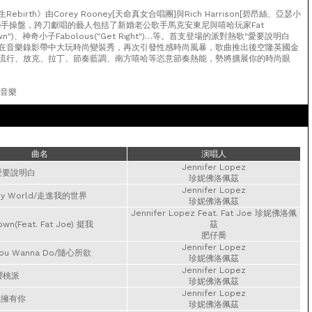
birth》由Corey Rooney[天命真女合唱團]與Rich Harrison[碧昂絲、亞瑟小
聯手操盤，跨刀獻唱的藝人包括了新婚老公歌手馬克安東尼與嘻哈玩家Fat
 Down")、神奇小子Fabolous("Get Right")…等。首支登場的派對熱歌"愛要說明白
，珍妮佛在音樂錄影帶中大玩時尚變裝秀，再次引發性感時尚風暴，歌曲推出後空隆英國金
流行、放克、拉丁、節奏藍調、南方嘻哈等恣意節奏熱能，勢將擴展你的時尚眼
曼音樂
曲名
演唱人
Jennifer Lopez
t/愛要說明白
珍妮佛洛佩茲
Jennifer Lopez
o My World/走進我的世界
珍妮佛洛佩茲
Jennifer Lopez Feat. Fat Joe 珍妮佛洛佩
own(Feat. Fat Joe) 挺我
茲
肥仔喬
Jennifer Lopez
 You Wanna Do/隨心所欲
珍妮佛洛佩茲
Jennifer Lopez
e櫻桃派
珍妮佛洛佩茲
Jennifer Lopez
/我擁有你
珍妮佛洛佩茲