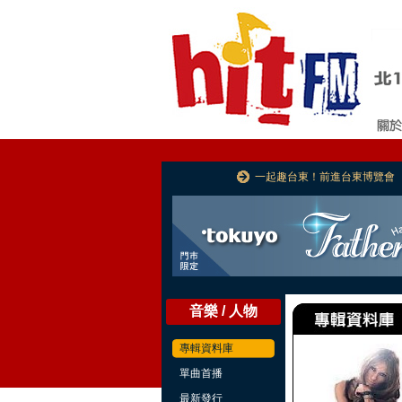
一起趣台東！前進台東博覽會
音樂 / 人物
專輯資料庫
單曲首播
最新發行