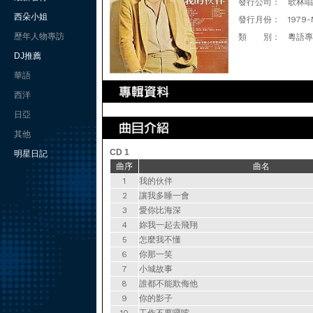
發行公司：
歌林唱
西朵小姐
發行月份：
1979-
歷年人物專訪
類 別：
粵語專
DJ推薦
華語
西洋
日亞
其他
CD 1
明星日記
曲序
曲名
1
我的伙伴
2
讓我多睡一會
3
愛你比海深
4
妳我一起去飛翔
5
怎麼我不懂
6
你那一笑
7
小城故事
8
誰都不能欺侮他
9
你的影子