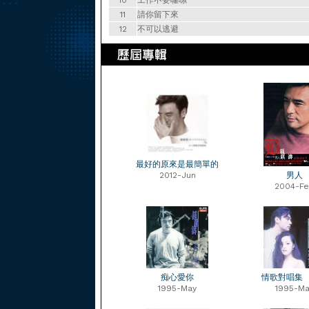
10
工作不要囉嗦
11
請你留下來
12
不可以逃避
最好的原來是最簡單的
2012-Jun
男人
2004-F
痴心愛你
情歌對唱集
1995-May
1995-Ma