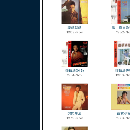
說愛就愛
哦！寶貝為
1982-Nov
1982-No
鍾鎮濤(阿B)
鍾鎮濤專
1981-Nov
1980-No
閃閃星辰
白衣少
1979-Nov
1979-No