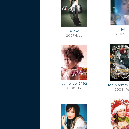
小小
Glow
2007-Ju
2007-Nov
Jump Up 9492
Ten Most W
2006-Jul
2006-F